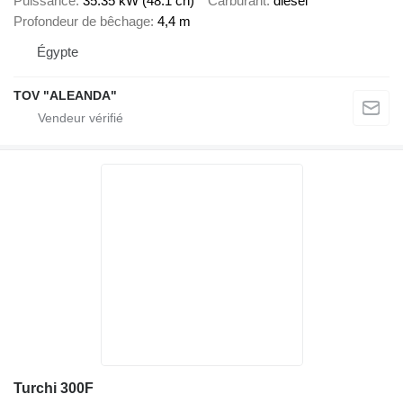
Puissance
35.35 kW (48.1 ch)
Carburant
diesel
Profondeur de bêchage
4,4 m
Égypte
TOV "ALEANDA"
Turchi 300F