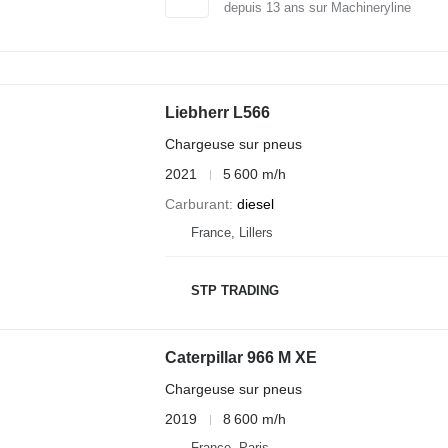
depuis
13
ans sur Machineryline
Liebherr L566
Chargeuse sur pneus
2021
5 600 m/h
Carburant
diesel
France, Lillers
STP TRADING
Caterpillar 966 M XE
Chargeuse sur pneus
2019
8 600 m/h
France, Paris