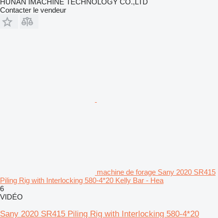
HUNAN IMACHINE TECHNOLOGY CO.,LTD
Contacter le vendeur
machine de forage Sany 2020 SR415
Piling Rig with Interlocking 580-4*20 Kelly Bar - Hea
6
VIDÉO
Sany 2020 SR415 Piling Rig with Interlocking 580-4*20