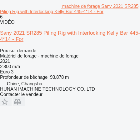
machine de forage Sany 2021 SR285
Piling Rig with Interlocking Kelly Bar 445-4*14 - For
6
VIDÉO
Sany 2021 SR285 Piling Rig with Interlocking Kelly Bar 445-
4*14 - For
Prix sur demande
Matériel de forage - machine de forage
2021
2 800 m/h
Euro 3
Profondeur de bêchage
93,878 m
Chine, Changsha
HUNAN IMACHINE TECHNOLOGY CO.,LTD
Contacter le vendeur