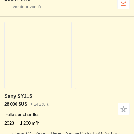
Sany SY215
28 000 $US
≈ 24 230 €
Pelle sur chenilles
2023
1 200 m/h
Chine, CN , Anhui , Hefei, , Yaohai District, 668 Sichun