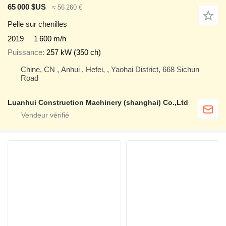
65 000 $US
≈ 56 260 €
Pelle sur chenilles
2019
1 600 m/h
Puissance
257 kW (350 ch)
Chine, CN , Anhui , Hefei, , Yaohai District, 668 Sichun
Road
Luanhui Construction Machinery (shanghai) Co.,Ltd