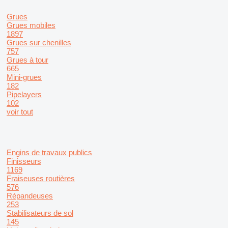
Grues
Grues mobiles
1897
Grues sur chenilles
757
Grues à tour
665
Mini-grues
182
Pipelayers
102
voir tout
Engins de travaux publics
Finisseurs
1169
Fraiseuses routières
576
Répandeuses
253
Stabilisateurs de sol
145