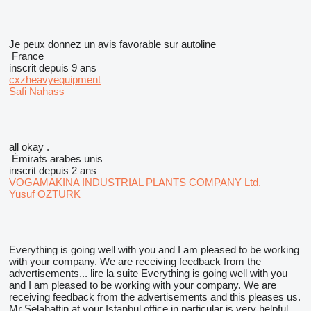
Je peux donnez un avis favorable sur autoline
France
inscrit depuis 9 ans
cxzheavyequipment
Safi Nahass
all okay .
Émirats arabes unis
inscrit depuis 2 ans
VOGAMAKINA INDUSTRIAL PLANTS COMPANY Ltd.
Yusuf OZTURK
Everything is going well with you and I am pleased to be working
with your company. We are receiving feedback from the
advertisements...
lire la suite
Everything is going well with you
and I am pleased to be working with your company. We are
receiving feedback from the advertisements and this pleases us.
Mr Selahattin at your Istanbul office in particular is very helpful