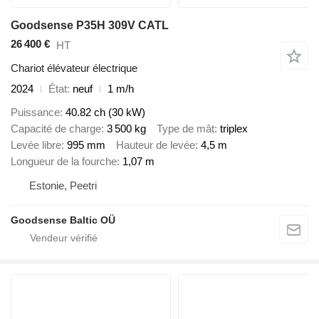
Goodsense P35H 309V CATL
26 400 €
HT
Chariot élévateur électrique
2024
État
neuf
1 m/h
Puissance
40.82 ch (30 kW)
Capacité de charge
3 500 kg
Type de mât
triplex
Levée libre
995 mm
Hauteur de levée
4,5 m
Longueur de la fourche
1,07 m
Estonie, Peetri
Goodsense Baltic OÜ