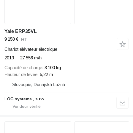
Yale ERP35VL
9 150 €
HT
Chariot élévateur électrique
2013
27 556 m/h
Capacité de charge
3 100 kg
Hauteur de levée
5,22 m
Slovaquie, Dunajská Lužná
LOG systems , s.r.o.