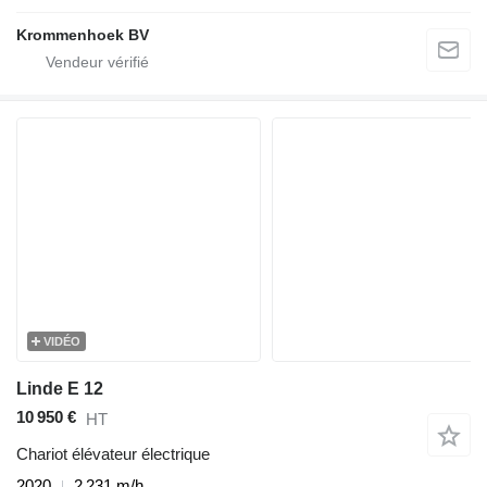
Krommenhoek BV
VIDÉO
Linde E 12
10 950 €
HT
Chariot élévateur électrique
2020
2 231 m/h