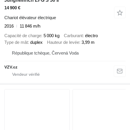
Jungheinrich EFG S 50 s
14 900 €
Chariot élévateur électrique
2016
11 846 m/h
Capacité de charge
5 000 kg
Carburant
électro
Type de mât
duplex
Hauteur de levée
3,99 m
République tchèque, Červená Voda
VZV.cz