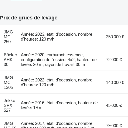
Prix de grues de levage
JMG
Année: 2023, état: d'occasion, nombre
MC
250 000 €
d'heures: 120 m/h
250
Böcker
Année: 2020, carburant: essence,
AHK
configuration de l'essieu: 4x2, hauteur de
72 000 €
30
levée: 30 m, rayon de travail: 30 m
JMG
Année: 2022, état: d'occasion, nombre
MC
140 000 €
d'heures: 120 m/h
130S
Jekko
Année: 2016, état: d'occasion, hauteur de
SPX
45 000 €
levée: 19 m
527
JMG
Année: 2017, état: d'occasion, nombre
79 000 €