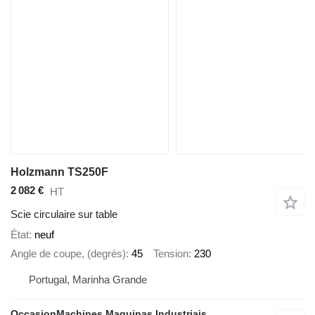
Holzmann TS250F
2 082 €
HT
Scie circulaire sur table
État
neuf
Angle de coupe, (degrés)
45
Tension
230
Portugal, Marinha Grande
OccasionMachines Maquinas Industriais