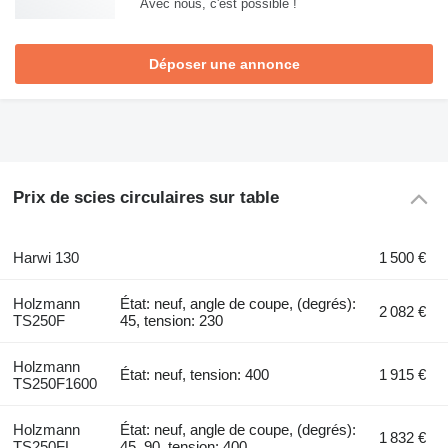
Avec nous, c'est possible !
Déposer une annonce
Prix de scies circulaires sur table
Harwi 130
1 500 €
Holzmann
État: neuf, angle de coupe, (degrés):
2 082 €
TS250F
45, tension: 230
Holzmann
État: neuf, tension: 400
1 915 €
TS250F1600
Holzmann
État: neuf, angle de coupe, (degrés):
1 832 €
TS250FL
45, 90, tension: 400