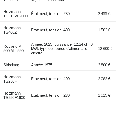
Holzmann
État: neuf, tension: 230
2 499 €
TS315VF2000
Holzmann
État: neuf, tension: 400
1 582 €
TS400Z
Année: 2025, puissance: 12.24 ch (9
Robland M
kW), type de source d'alimentation:
12 600 €
500 M - 550
électro
Sirkelsag
Année: 1975
2 800 €
Holzmann
État: neuf, tension: 400
2 082 €
TS250F
Holzmann
État: neuf, tension: 230
1 915 €
TS250F1600