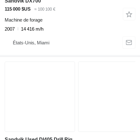
Sandvik DX700
115 000 $US
≈ 100 100 €
Machine de forage
2007
14 416 m/h
États-Unis, Miami
Sandvik Used DI405 Drill Rig