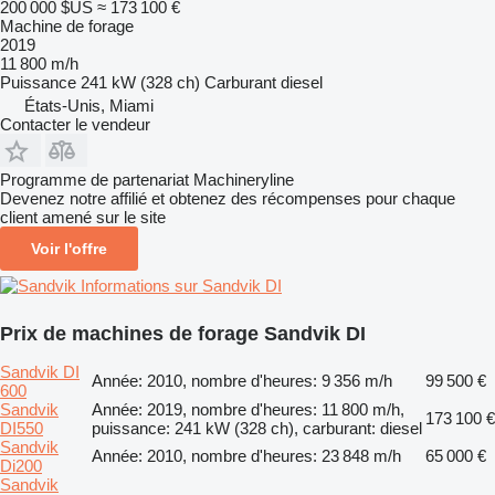
200 000 $US
≈ 173 100 €
Machine de forage
2019
11 800 m/h
Puissance
241 kW (328 ch)
Carburant
diesel
États-Unis, Miami
Contacter le vendeur
Programme de partenariat Machineryline
Devenez notre affilié et obtenez des récompenses pour chaque
client amené sur le site
Voir l'offre
Informations sur Sandvik DI
Prix de machines de forage Sandvik DI
Sandvik DI
Année: 2010, nombre d'heures: 9 356 m/h
99 500 €
600
Sandvik
Année: 2019, nombre d'heures: 11 800 m/h,
173 100 €
DI550
puissance: 241 kW (328 ch), carburant: diesel
Sandvik
Année: 2010, nombre d'heures: 23 848 m/h
65 000 €
Di200
Sandvik