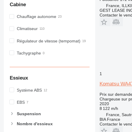
Cabine
France, ILLK
GEST LEASE IN
Contacter le ven
Chauffage autonome
Climatiseur
Régulateur de vitesse (tempomat)
Tachygraphe
1
Essieux
Komatsu WA4
Système ABS
Prix sur demand
Chargeuse sur p
EBS
2020
8 122 m/h
Suspension
France, Saut
BIA France
Nombre d'essieux
Contacter le ven