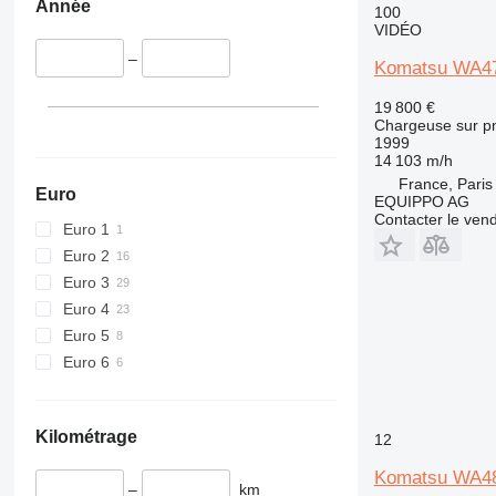
Année
100
VIDÉO
–
Komatsu WA4
19 800 €
Chargeuse sur p
1999
14 103 m/h
France, Paris
Euro
EQUIPPO AG
Contacter le ven
Euro 1
Euro 2
Euro 3
Euro 4
Euro 5
Euro 6
Kilométrage
12
Komatsu WA4
–
km