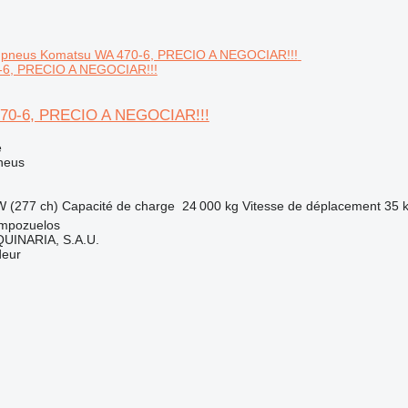
-6, PRECIO A NEGOCIAR!!!
70-6, PRECIO A NEGOCIAR!!!
e
neus
W (277 ch)
Capacité de charge
24 000 kg
Vitesse de déplacement
35 
mpozuelos
INARIA, S.A.U.
deur