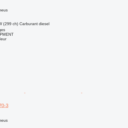
neus
W (299 ch)
Carburant
diesel
ges
IPMENT
deur
70-3
neus