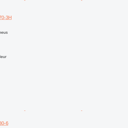
70-3H
neus
deur
80-6