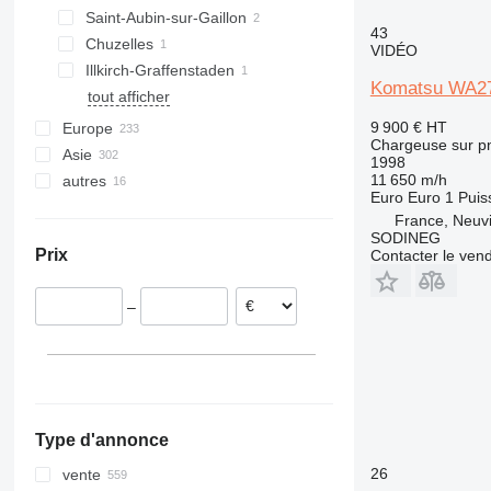
Saint-Aubin-sur-Gaillon
966
WA470
43
Chuzelles
972
WA475-10
VIDÉO
Illkirch-Graffenstaden
980
WA480
Komatsu WA2
tout afficher
982
WA500
986
WA600
9 900 €
HT
Europe
Chargeuse sur p
988
WA800
Asie
Allemagne
1998
990
11 650 m/h
autres
Pays-Bas
Chine
Euro
Euro 1
Puis
992
Pologne
Émirats arabes unis
Chili
France, Neuv
F-series
Roumanie
Japon
Ukraine
SODINEG
Prix
Contacter le ven
G-series
Espagne
Turquie
Maroc
GC
Belgique
Israël
Brésil
–
IT
Lituanie
Arabie saoudite
Pérou
NR
Italie
Oman
Cameroun
tout afficher
Iran
Australie
tout afficher
Type d'annonce
26
vente