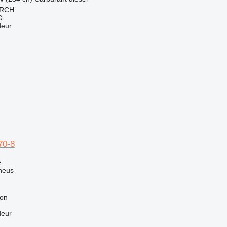
IRCH
G
deur
70-8
e
neus
ron
deur