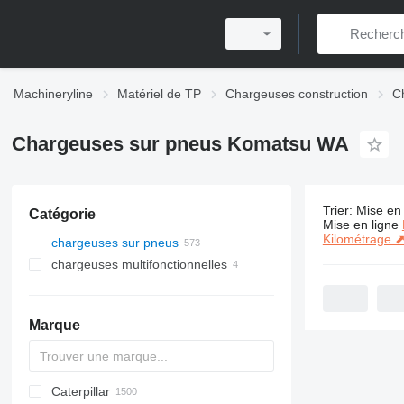
Machineryline
Matériel de TP
Chargeuses construction
C
Chargeuses sur pneus Komatsu WA
Trier
:
Mise en 
Catégorie
573 annonc
Mise en ligne
Kilométrage 
chargeuses sur pneus
chargeuses multifonctionnelles
Marque
Caterpillar
AL
AR
400 - series
TW
543
CK
321