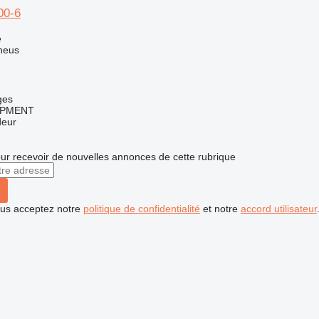
00-6
e
neus
ges
IPMENT
deur
r recevoir de nouvelles annonces de cette rubrique
vous acceptez notre
politique de confidentialité
et notre
accord utilisateur