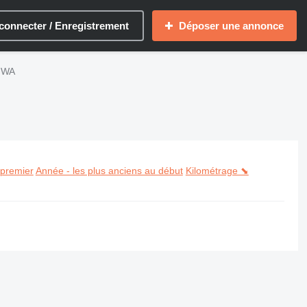
connecter / Enregistrement
Déposer une annonce
 WA
 premier
Année - les plus anciens au début
Kilométrage ⬊