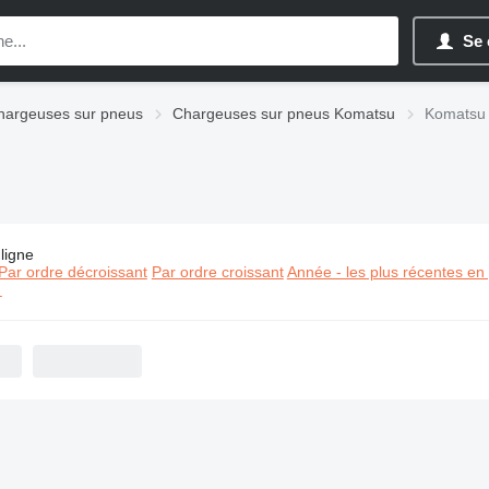
Se 
hargeuses sur pneus
Chargeuses sur pneus Komatsu
Komatsu
ligne
es:
Chargeuses sur pneus Komatsu WA
Par ordre décroissant
Par ordre croissant
Année - les plus récentes en
⬈