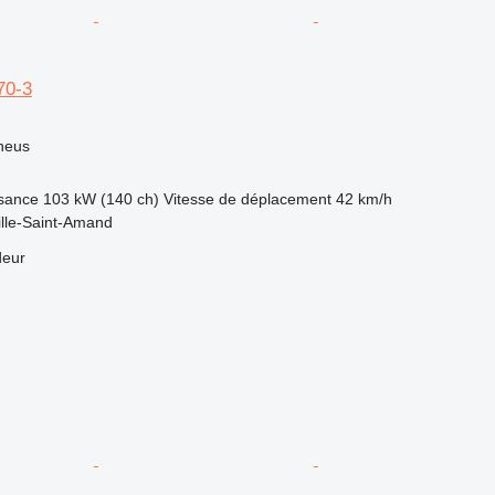
70-3
neus
sance
103 kW (140 ch)
Vitesse de déplacement
42 km/h
ille-Saint-Amand
deur