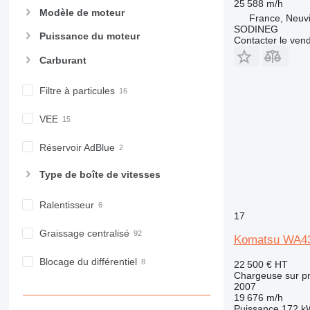
25 588 m/h
Modèle de moteur
France, Neuv
SODINEG
Puissance du moteur
Contacter le ven
Carburant
Filtre à particules
VEE
Réservoir AdBlue
Type de boîte de vitesses
Ralentisseur
17
Graissage centralisé
Komatsu WA4
Blocage du différentiel
22 500 €
HT
Chargeuse sur p
2007
19 676 m/h
Puissance
172 k