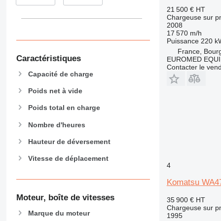
21 500 €
HT
Chargeuse sur p
2008
17 570 m/h
Puissance
220 k
France, Bour
Caractéristiques
EUROMED EQU
Contacter le ven
Capacité de charge
Poids net à vide
Poids total en charge
Nombre d'heures
Hauteur de déversement
Vitesse de déplacement
4
Komatsu WA4
Moteur, boîte de vitesses
35 900 €
HT
Chargeuse sur p
Marque du moteur
1995