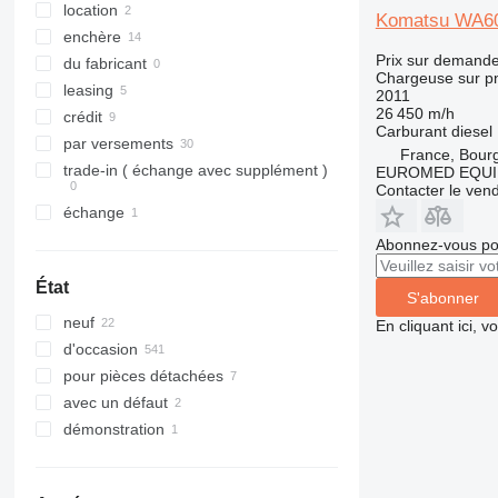
location
Komatsu WA6
enchère
Prix sur demand
du fabricant
Chargeuse sur p
leasing
2011
26 450 m/h
crédit
Carburant
diesel
par versements
France, Bour
trade-in ( échange avec supplément )
EUROMED EQU
Contacter le ven
échange
Abonnez-vous pou
État
S'abonner
neuf
En cliquant ici, 
d'occasion
pour pièces détachées
avec un défaut
démonstration