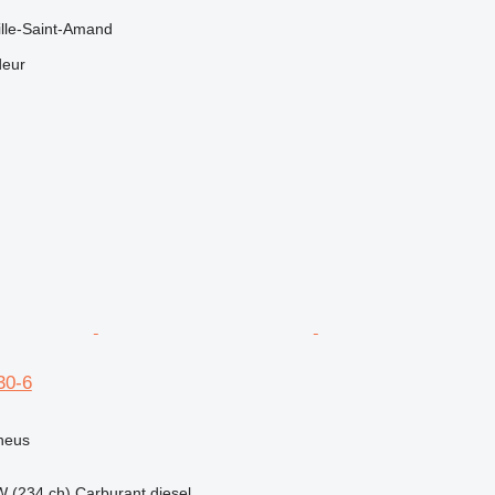
ille-Saint-Amand
deur
30-6
neus
W (234 ch)
Carburant
diesel