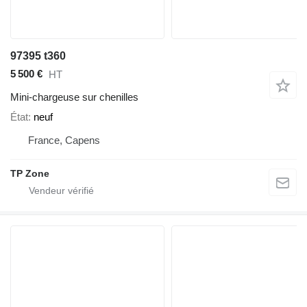
97395 t360
5 500 €
HT
Mini-chargeuse sur chenilles
État
neuf
France, Capens
TP Zone