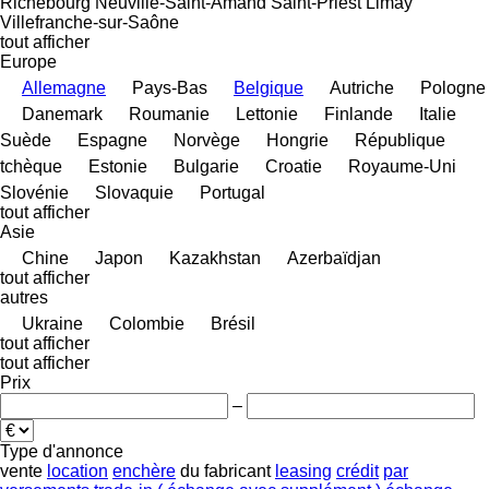
Richebourg
Neuville-Saint-Amand
Saint-Priest
Limay
Villefranche-sur-Saône
tout afficher
Europe
Allemagne
Pays-Bas
Belgique
Autriche
Pologne
Danemark
Roumanie
Lettonie
Finlande
Italie
Suède
Espagne
Norvège
Hongrie
République
tchèque
Estonie
Bulgarie
Croatie
Royaume-Uni
Slovénie
Slovaquie
Portugal
tout afficher
Asie
Chine
Japon
Kazakhstan
Azerbaïdjan
tout afficher
autres
Ukraine
Colombie
Brésil
tout afficher
tout afficher
Prix
–
Type d'annonce
vente
location
enchère
du fabricant
leasing
crédit
par