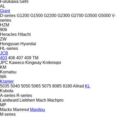
Furukawa
Gehl
AL
Giant
D-series
G1200
G1500
G2200
G2300
G2700
G3500
G5000
V-
series
HZM
906
Heracles
Hitachi
ZW
Hongyuan
Hyundai
HL-series
JCB
403
406
407
409
TM
JPC
Kaweco
Kingway
Knikmops
KM
Komatsu
WA
Kramer
5035
5040
5050
5065
5075
8085
8180
Allrad
KL
Kubota
A-series
R-series
Landward
Liebherr
Mach
Machpro
MP
Macks
Mammut
Manitou
M series