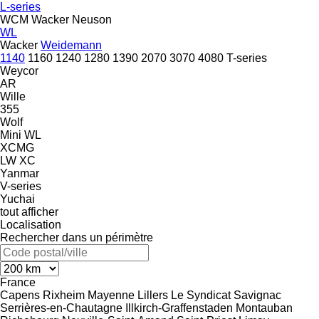
L-series
WCM
Wacker Neuson
WL
Wacker
Weidemann
1140
1160
1240
1280
1390
2070
3070
4080
T-series
Weycor
AR
Wille
355
Wolf
Mini
WL
XCMG
LW
XC
Yanmar
V-series
Yuchai
tout afficher
Localisation
Rechercher dans un périmètre
France
Capens
Rixheim
Mayenne
Lillers
Le Syndicat
Savignac
Serrières-en-Chautagne
Illkirch-Graffenstaden
Montauban