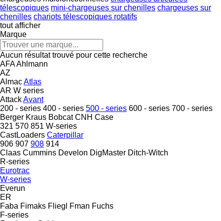
télescopiques
mini-chargeuses sur chenilles
chargeuses sur
chenilles
chariots télescopiques rotatifs
tout afficher
Marque
Aucun résultat trouvé pour cette recherche
AFA
Ahlmann
AZ
Almac
Atlas
AR
W series
Attack
Avant
200 - series
400 - series
500 - series
600 - series
700 - series
Berger Kraus
Bobcat
CNH
Case
321
570
851
W-series
CastLoaders
Caterpillar
906
907
908
914
Claas
Cummins
Develon
DigMaster
Ditch-Witch
R-series
Eurotrac
W-series
Everun
ER
Faba
Fimaks
Fliegl
Fman
Fuchs
F-series