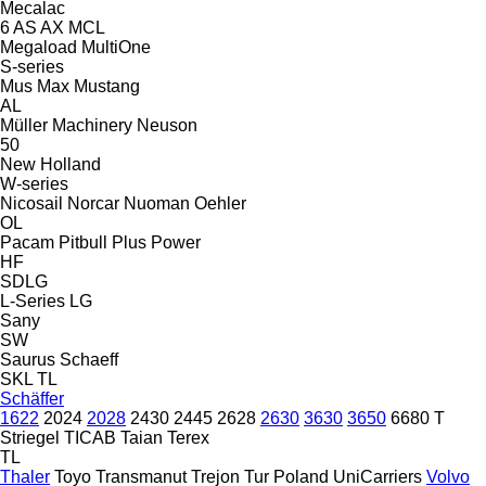
Mecalac
6
AS
AX
MCL
Megaload
MultiOne
S-series
Mus Max
Mustang
AL
Müller Machinery
Neuson
50
New Holland
W-series
Nicosail
Norcar
Nuoman
Oehler
OL
Pacam
Pitbull
Plus Power
HF
SDLG
L-Series
LG
Sany
SW
Saurus
Schaeff
SKL
TL
Schäffer
1622
2024
2028
2430
2445
2628
2630
3630
3650
6680 T
Striegel
TICAB
Taian
Terex
TL
Thaler
Toyo
Transmanut
Trejon
Tur Poland
UniCarriers
Volvo