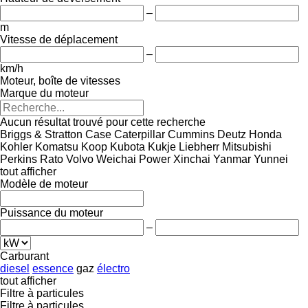
–
m
Vitesse de déplacement
–
km/h
Moteur, boîte de vitesses
Marque du moteur
Aucun résultat trouvé pour cette recherche
Briggs & Stratton
Case
Caterpillar
Cummins
Deutz
Honda
Kohler
Komatsu
Koop
Kubota
Kukje
Liebherr
Mitsubishi
Perkins
Rato
Volvo
Weichai Power
Xinchai
Yanmar
Yunnei
tout afficher
Modèle de moteur
Puissance du moteur
–
Carburant
diesel
essence
gaz
électro
tout afficher
Filtre à particules
Filtre à particules