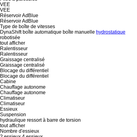
VEE
VEE
Réservoir AdBlue
Réservoir AdBlue
Type de boîte de vitesses
DynaShift
boîte automatique
boîte manuelle
hydrostatique
robotisée
tout afficher
Ralentisseur
Ralentisseur
Graissage centralisé
Graissage centralisé
Blocage du différentiel
Blocage du différentiel
Cabine
Chauffage autonome
Chauffage autonome
Climatiseur
Climatiseur
Essieux
Suspension
hydraulique
ressort à barre de torsion
tout afficher
Nombre d'essieux
2 essieux
4 essieux