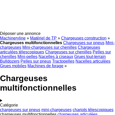
Déposer une annonce
Machineryline
»
Matériel de TP
»
Chargeuses construction
»
Chargeuses multifonctionnelles
Chargeuses sur pneus
Mini-
chargeuses
Mini-chargeuses sur chenilles
Chargeuses
articulées télescopiques
Chargeuses sur chenilles
Pelles sur
chenilles
Mini-pelles
Nacelles à ciseaux
Grues tout-terrain
Bulldozers
Pelles sur pneus
Tractopelles
Nacelles articulées
Grues mobiles
Machines de forage
»
Chargeuses
multifonctionnelles
Catégorie
chargeuses sur pneus
mini-chargeuses
chariots télescopiques
chargeuses multifonctionnelles
chargeuses articulées