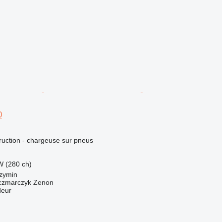
0
uction - chargeuse sur pneus
W (280 ch)
zymin
zmarczyk Zenon
deur