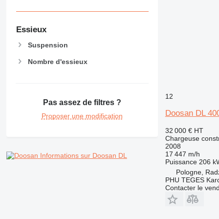
Essieux
Suspension
Nombre d'essieux
12
Pas assez de filtres ?
Doosan DL 40
Proposer une modification
32 000 €
HT
Chargeuse constr
2008
17 447 m/h
Informations sur Doosan DL
Puissance
206 k
Pologne, Rad
PHU TEGES Karc
Contacter le ven