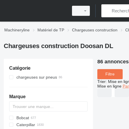
Machineryline
Matériel de TP
Chargeuses construction
C
Chargeuses construction Doosan DL
86 annonces
Catégorie
Filtre
chargeuses sur pneus
Trier
:
Mise en lig
Mise en ligne
Par
Marque
Bobcat
AL
AR
200 - series
TW
Caterpillar
AS
W series
400 - series
463
CK
40XT