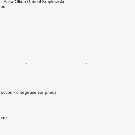
 i Paliw Olkop Gabriel Kropkowski
deur
uction - chargeuse sur pneus
deur