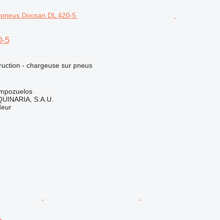
0-5
uction - chargeuse sur pneus
mpozuelos
INARIA, S.A.U.
deur