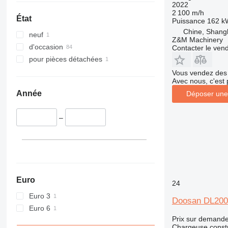
962
2022
2 100 m/h
963
État
Puissance
162 k
966
Chine, Shang
neuf
972
Z&M Machinery
d'occasion
Contacter le ven
973
pour pièces détachées
980
Vous vendez des 
982
Avec nous, c'est 
986
Année
Déposer une
988
990
–
992
D series
F-series
G-series
GC
Euro
24
IT
Euro 3
NR
Doosan DL200
Euro 6
Prix sur demand
Chargeuse constr