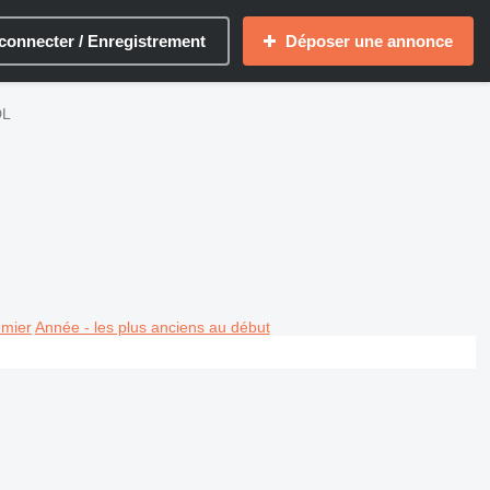
connecter / Enregistrement
Déposer une annonce
DL
emier
Année - les plus anciens au début