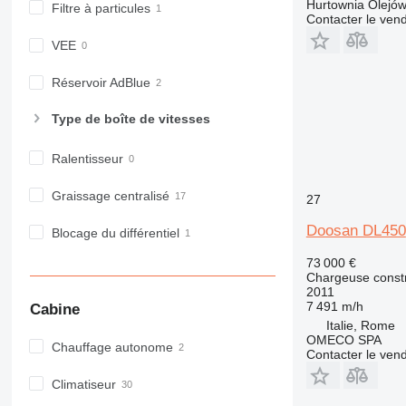
Hurtownia Olejów
Filtre à particules
Contacter le ven
VEE
Réservoir AdBlue
Type de boîte de vitesses
Ralentisseur
Graissage centralisé
27
Doosan DL450
Blocage du différentiel
73 000 €
Chargeuse constr
2011
7 491 m/h
Cabine
Italie, Rome
OMECO SPA
Chauffage autonome
Contacter le ven
Climatiseur