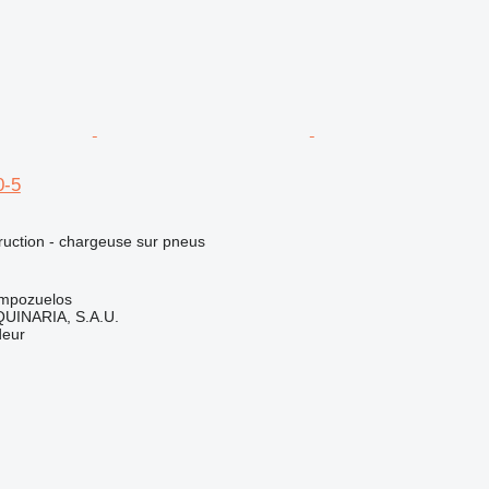
0-5
uction - chargeuse sur pneus
mpozuelos
INARIA, S.A.U.
deur