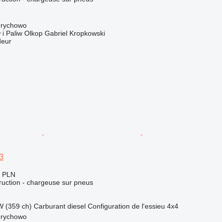
drychowo
 i Paliw Olkop Gabriel Kropkowski
deur
3
0 PLN
uction - chargeuse sur pneus
W (359 ch)
Carburant
diesel
Configuration de l'essieu
4x4
drychowo