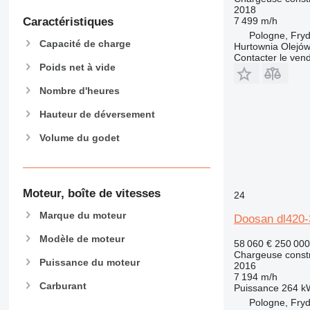
2018
Caractéristiques
7 499 m/h
Pologne, Fry
Capacité de charge
Hurtownia Olejów
Contacter le ven
Poids net à vide
Nombre d'heures
Hauteur de déversement
Volume du godet
Moteur, boîte de vitesses
24
Marque du moteur
Doosan dl420-
Modèle de moteur
58 060 €
250 00
Chargeuse constr
Puissance du moteur
2016
7 194 m/h
Carburant
Puissance
264 k
Pologne, Fry