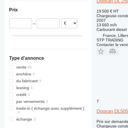
Doosan DL 25
Pologne
Turquie
Ukraine
908
550
9080
Prix
19 500 €
HT
Pays-Bas
Chili
910
Robot
T-series
Chargeuse constr
Italie
914
S-Series
2007
–
13 660 m/h
Roumanie
918
TM
Carburant
diesel
Hongrie
920
France, Liller
tout afficher
924
STP TRADING
Contacter le ven
926
928
Type d'annonce
930
931
vente
936
enchère
938
du fabricant
941
leasing
943
crédit
950
7
par versements
953
trade-in ( échange avec supplément )
Doosan DL505
955
échange
Prix sur demand
956
Chargeuse constr