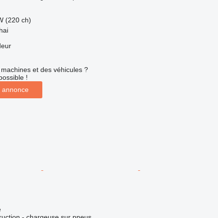
W (220 ch)
hai
deur
machines et des véhicules ?
possible !
 annonce
e
uction - chargeuse sur pneus