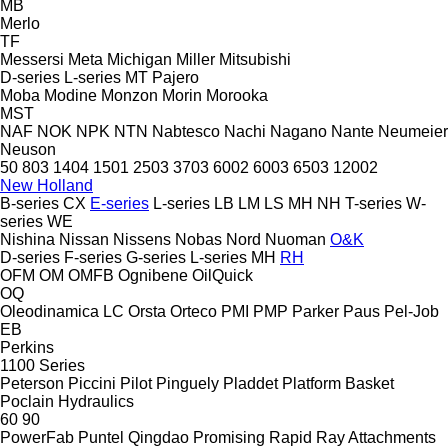
MB
Merlo
TF
Messersi
Meta
Michigan
Miller
Mitsubishi
D-series
L-series
MT
Pajero
Moba
Modine
Monzon
Morin
Morooka
MST
NAF
NOK
NPK
NTN
Nabtesco
Nachi
Nagano
Nante
Neumeier
Neuson
50
803
1404
1501
2503
3703
6002
6003
6503
12002
New Holland
B-series
CX
E-series
L-series
LB
LM
LS
MH
NH
T-series
W-
series
WE
Nishina
Nissan
Nissens
Nobas
Nord
Nuoman
O&K
D-series
F-series
G-series
L-series
MH
RH
OFM
OM
OMFB
Ognibene
OilQuick
OQ
Oleodinamica LC
Orsta
Orteco
PMI
PMP
Parker
Paus
Pel-Job
EB
Perkins
1100 Series
Peterson
Piccini
Pilot
Pinguely
Pladdet
Platform Basket
Poclain Hydraulics
60
90
PowerFab
Puntel
Qingdao Promising
Rapid
Ray Attachments