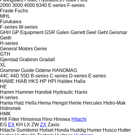
2000
3000
4000
8340
E-series
F-series
Fraste
Fuchs
MHL
Furukawa
F-series
W-series
GHH
GP Equipment
GSR
Galen
Garrett
Geel
Gehl
Geismar
Geith
H-series
General Motors
Genie
GTH
Gjerstad
Grabiron
Gradall
XL
Grammer
Guide
Götene
HANOMAG
44C
44D
55D
B-series
C-series
D-series
E-series
HAWE
HIAB
HKS
HP
HPI
Haldex
Halla
HE
Hamm
Hammer
Handok Hydraulic
Hanix
H-series
Hanta
Hatz
Hella
Hema
Hengst
Henle
Hercules
Hidro-Mak
Hidromek
HMK
Hifi Filter
Himoinsa
Hino
Hinowa
Hitachi
EG
EX
KH
LX
ZW
ZX
Zaxis
Hitachi-Sumitomo
Holset
Honda
Huddig
Humer
Husco
Hutter