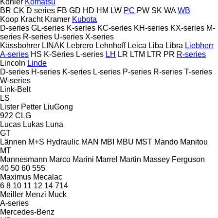
Kohler
Komatsu
BR
CK
D series
FB
GD
HD
HM
LW
PC
PW
SK
WA
WB
Koop
Kracht
Kramer
Kubota
D-series
GL-series
K-series
KC-series
KH-series
KX-series
M-
series
R-series
U-series
X-series
Kässbohrer
LINAK
Lebrero
Lehnhoff
Leica
Liba
Libra
Liebherr
A-series
HS
K-Series
L-series
LH
LR
LTM
LTR
PR
R-series
Lincoln
Linde
D-series
H-series
K-series
L-series
P-series
R-series
T-series
W-series
Link-Belt
LS
Lister Petter
LiuGong
922
CLG
Lucas
Lukas
Luna
GT
Lännen
M+S Hydraulic
MAN
MBI
MBU
MST
Mando
Manitou
MT
Mannesmann
Marco
Marini
Marrel
Martin
Massey Ferguson
40
50
60
555
Maximus
Mecalac
6
8
10
11
12
14
714
Meiller
Menzi Muck
A-series
Mercedes-Benz