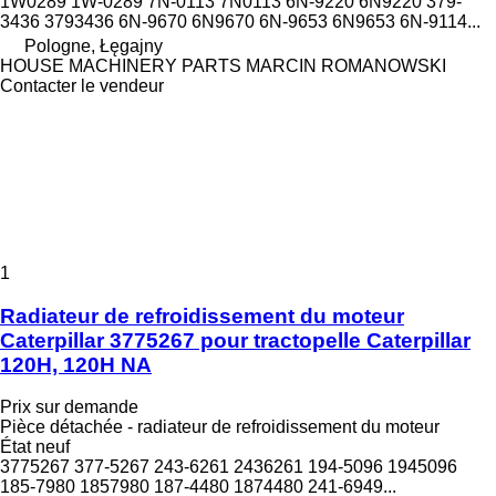
1W0289 1W-0289 7N-0113 7N0113 6N-9220 6N9220 379-
3436 3793436 6N-9670 6N9670 6N-9653 6N9653 6N-9114...
Pologne, Łęgajny
HOUSE MACHINERY PARTS MARCIN ROMANOWSKI
Contacter le vendeur
1
Radiateur de refroidissement du moteur
Caterpillar 3775267 pour tractopelle Caterpillar
120H, 120H NA
Prix sur demande
Pièce détachée - radiateur de refroidissement du moteur
État
neuf
3775267 377-5267 243-6261 2436261 194-5096 1945096
185-7980 1857980 187-4480 1874480 241-6949...