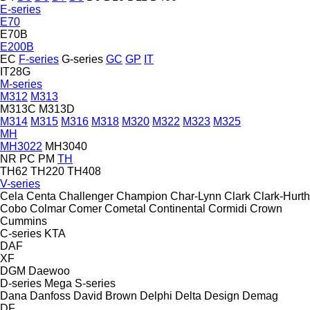
E-series
E70
E70B
E200B
EC
F-series
G-series
GC
GP
IT
IT28G
M-series
M312
M313
M313C
M313D
M314
M315
M316
M318
M320
M322
M323
M325
MH
MH3022
MH3040
NR
PC
PM
TH
TH62
TH220
TH408
V-series
Cela
Centa
Challenger
Champion
Char-Lynn
Clark
Clark-Hurth
Cobo
Colmar
Comer
Cometal
Continental
Cormidi
Crown
Cummins
C-series
KTA
DAF
XF
DGM
Daewoo
D-series
Mega
S-series
Dana
Danfoss
David Brown
Delphi
Delta Design
Demag
DF