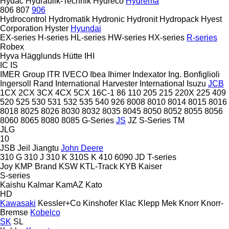
Hydac
Hydraulik-Technik
Hydreco
Hydrema
806
807
906
Hydrocontrol
Hydromatik
Hydronic
Hydronit
Hydropack
Hyest
Corporation
Hyster
Hyundai
EX-series
H-series
HL-series
HW-series
HX-series
R-series
Robex
Hyva
Hägglunds
Hütte
IHI
IC
IS
IMER Group
ITR
IVECO
Ibea
Ihimer
Indexator
Ing. Bonfiglioli
Ingersoll Rand
International Harvester
International
Isuzu
JCB
1CX
2CX
3CX
4CX
5CX
16C-1
86
110
205
215
220X
225
409
520
525
530
531
532
535
540
926
8008
8010
8014
8015
8016
8018
8025
8026
8030
8032
8035
8045
8050
8052
8055
8056
8060
8065
8080
8085
G-Series
JS
JZ
S-Series
TM
JLG
10
JSB
Jeil
Jiangtu
John Deere
310 G
310 J
310 K
310S K
410
6090
JD
T-series
Joy
KMP Brand
KSW
KTL-Track
KYB
Kaiser
S-series
Kaishu
Kalmar
KamAZ
Kato
HD
Kawasaki
Kessler+Co
Kinshofer
Klac
Klepp Mek
Knorr
Knorr-
Bremse
Kobelco
SK
SL