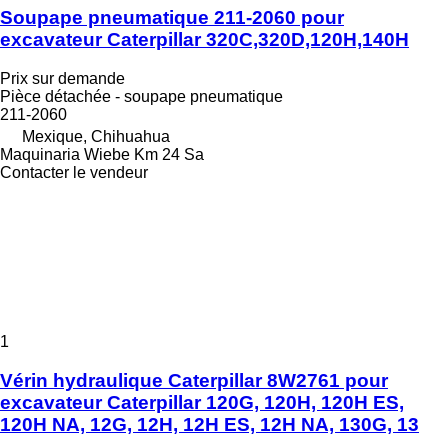
Soupape pneumatique 211-2060 pour
excavateur Caterpillar 320C,320D,120H,140H
Prix sur demande
Pièce détachée - soupape pneumatique
211-2060
Mexique, Chihuahua
Maquinaria Wiebe Km 24 Sa
Contacter le vendeur
1
Vérin hydraulique Caterpillar 8W2761 pour
excavateur Caterpillar 120G, 120H, 120H ES,
120H NA, 12G, 12H, 12H ES, 12H NA, 130G, 13