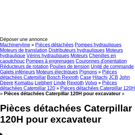
Déposer une annonce
Machineryline
»
Pièces détachées
Pompes hydrauliques
Moteurs de translation
Distributeurs hydrauliques
Moteurs
hydraulique
Vérins hydrauliques
Moteurs
Chenilles en
caoutchouc
Pompes à engrenages
Couronnes d'orientation
Réducteurs de rotation
Poulies de tension
Unité de commande
Galets inférieurs
Moteurs électriques
Pignons
»
Pièces
détachées Caterpillar
Bosch Rexroth
Case
Hitachi
JCB
John
Deere
Komatsu
Liebherr
Linde
Rexroth
Volvo
»
Pièces
détachées Caterpillar 120
»
Pièces détachées Caterpillar 120H
»
Pièces détachées Caterpillar 120H pour excavateur
»
Pièces détachées Caterpillar
120H pour excavateur