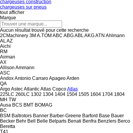
chargeuses construction
chargeuses sur pneus
tout afficher
Marque
Aucun résultat trouvé pour cette recherche
2CMachinery
3M
A.TOM
ABC
ABG
ABL
AKG
ATN
Ahlmann
AL
AZ
Aichi
RM
Airman
AX
Allison
Ammann
ASC
Andox
Antonio Carraro
Apageo
Arden
QA
Argo
Astec
Atlantic
Atlas Copco
Atlas
225LC
260LC
1302
1304
1404
1504
1505
1604
1704
1804
MH
TW
Ausa
BCS
BMT
BOMAG
BC
BSM
Baltrotors
Banner
Barber-Greene
Barford
Base
Bauer
Becker
Behr
Bell
Belle
Belparts
Benati
Benfra
Benzlers
Berco
Beretta
T41