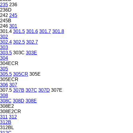
235
236
236D
242
245
245B
246
301
301.4
301.5
301.6
301.7
301.8
302
302.4
302.5
302.7
303
303.5
303C
303E
304
304ECR
305
305.5
305CR
305E
305ECR
306
307
307.5
307B
307C
307D
307E
308
308C
308D
308E
308E2
308E2CR
311
312
312B
312BL
312C