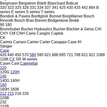
Bergmann
Bergstrom
Bitelli
Blanchard
Bobcat
320
323
325
328
331
334
337
341
425
430
435
442
864
B
series
E series
S series
T series
Bondioli & Pavesi
Bonfiglioli
Bonnet
BorgWarner
Bosch
Rexroth
Bosch
Bras
Brevini
Bridgestone
Brokk
90
180
Brunnhuber
Bucher Hydraulics
Bucher
Büchler & Geiss
CAI
CHY
CM
CNH
Cams
Cangini
Captok
CK
Carmix
Carraro
Carrier
Carter
Casappa
Case IH
Steiger
Case
420
440
450
570
580
590
621
688
695
721
788
821
921
1088
1188
CX
SR
W-series
Caser
Cast
Caterpillar
120
120G
120H
140
140G
140H
160
160H
160K
212
215
216
226
226B
232
232B