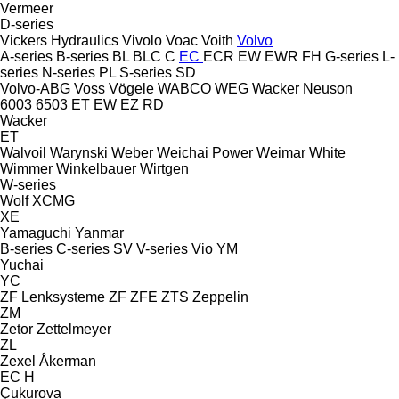
Vermeer
D-series
Vickers Hydraulics
Vivolo
Voac
Voith
Volvo
A-series
B-series
BL
BLC
C
EC
ECR
EW
EWR
FH
G-series
L-
series
N-series
PL
S-series
SD
Volvo-ABG
Voss
Vögele
WABCO
WEG
Wacker Neuson
6003
6503
ET
EW
EZ
RD
Wacker
ET
Walvoil
Warynski
Weber
Weichai Power
Weimar
White
Wimmer
Winkelbauer
Wirtgen
W-series
Wolf
XCMG
XE
Yamaguchi
Yanmar
B-series
C-series
SV
V-series
Vio
YM
Yuchai
YC
ZF Lenksysteme
ZF
ZFE
ZTS
Zeppelin
ZM
Zetor
Zettelmeyer
ZL
Zexel
Åkerman
EC
H
Çukurova