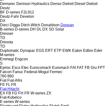
Demarec
Denison Hydraulics
Denso
Detroit Diesel
Detroit
Deutz
BF
D-series
F2L912
Deutz-Fahr
Develon
DX
Dieci
Digga
Ditch-Witch
Donaldson
Doosan
B-series
D-series
DH
DL
DX
SD
Solar
Dresser
TD
Dressta
TD
Duplomatic
Dynapac
EGS
ERT
ETP
EWK
Eaton
Edbro
Eder
M-series
Emmegi
Engcon
S
Epiroc
Esco
Etec
Eurocomach
Euromach
FAI
FAT
FB Gru
FPT
Falcon
Fanuc
Federal-Mogul
Fermec
760
860
Fiat
Fiat-Allis
FE
FL
FR
Fiat-Hitachi
EX
FB
FD
FH
FR
W-series
ZX
Fiat-Kobelco
E-series
W-series
Fleetguard
Flutec Hydraulics
Flutek
Ford