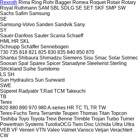
Rexroth
Rima
Ring
Rohr Bagger
Romea
Roquet
Rotair
Rotary
Royal
Ruthmann
SAM
SBL
SDLG
SE
SET
SKF
SMP
SW
Sachs
Safim
Samsung
SE
Samsung-Volvo
Sanden
Sandvik
Sany
SY
Sauer-Danfoss
Sauter
Scania
Schaeff
HML
HR
SKL
Schnupp
Schäffer
Sennebogen
730
735
818
821
825
830
835
840
850
870
Shantui
Shibaura
Shimadzu
Siemens
Sisu
Smac
Solar
Solmec
Soosan
Spal
Sparex
Spicer
Stanadyne
Steelwrist
Sterling
Strickland
Suihe
Sumitomo
LS
SH
Sun Hydraulics
Sun
Sunward
SWE
Süperel Radyatör
T.Rad
TCM
Takeuchi
TB
Terex
820
880
890
970
980
A-series
HR
TC
TL
TR
TW
Terex-Fuchs
Terra
Terramite
Teupen
Thomas
Titan
Topcon
Toshiba
Toyo
Toyota
Trevi Benne
Trimble
Trojan
Turbo
Turner
Powertrain Systems
TurollaOCG
Twin Disc
Uchida
Ultra
Ultra
VEB
VF Venieri
VTN
Valeo
Valmet
Vansco
Veljan
Verachtert
CW