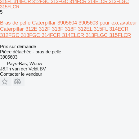
315FL 314ECR 312FGC 313FGC 314FCR 314ELCR 313FLGC
315FLCR
5
Bras de pelle Caterpillar 3905604 3905603 pour excavateur
Caterpillar 312E 312F 313F 318F 312EL 315FL 314ECR
312FGC 313FGC 314FCR 314ELCR 313FLGC 315FLCR
Prix sur demande
Pièce détachée - bras de pelle
3905603
Pays-Bas, Wouw
J&Th van der Veldt BV
Contacter le vendeur