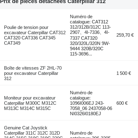
Prix de pièces détachées Caterpillar 312
Numéro de
catalogue: CAT312
312/312B/312C 113-
Poulie de tension pour
2907、4I-7336、4I-
excavateur Caterpillar CAT312
259,70 €
CAT320 CAT336 CAT345
7337 CAT320
CAT349
320/320L/320N 9W-
9444 320B/320C
115-3696...
Boîte de vitesses ZF 2HL-70
pour excavateur Caterpillar
1 500 €
312
Numéro de
Moniteur pour excavateur
catalogue:
Caterpillar M300C M312C
1096I006EJ 243-
600 €
M313C M314C M315C
7058_06 2437058-06
NI0326I0180EJ
Genuine Cat Joystick
Caterpillar 311C 312C 312D
Numéro de