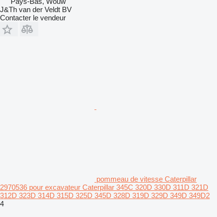
Pays-Bas, Wouw
J&Th van der Veldt BV
Contacter le vendeur
pommeau de vitesse Caterpillar
2970536 pour excavateur Caterpillar 345C 320D 330D 311D 321D
312D 323D 314D 315D 325D 345D 328D 319D 329D 349D 349D2
4