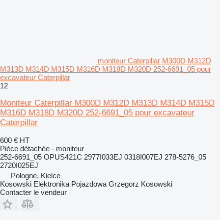
moniteur Caterpillar M300D M312D
M313D M314D M315D M316D M318D M320D 252-6691_05 pour
excavateur Caterpillar
12
Moniteur Caterpillar M300D M312D M313D M314D M315D
M316D M318D M320D 252-6691_05 pour excavateur
Caterpillar
600 €
HT
Pièce détachée - moniteur
252-6691_05 OPUS421C 2977I033EJ 0318I007EJ 278-5276_05
2720I025EJ
Pologne, Kielce
Kosowski Elektronika Pojazdowa Grzegorz Kosowski
Contacter le vendeur