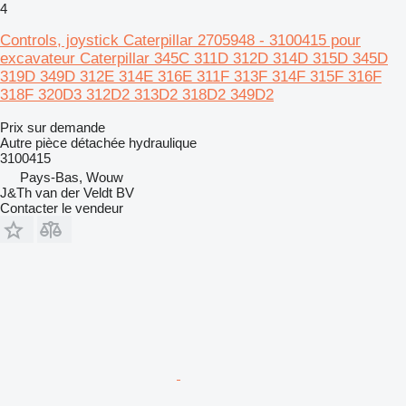
4
Controls, joystick Caterpillar 2705948 - 3100415 pour
excavateur Caterpillar 345C 311D 312D 314D 315D 345D
319D 349D 312E 314E 316E 311F 313F 314F 315F 316F
318F 320D3 312D2 313D2 318D2 349D2
Prix sur demande
Autre pièce détachée hydraulique
3100415
Pays-Bas, Wouw
J&Th van der Veldt BV
Contacter le vendeur