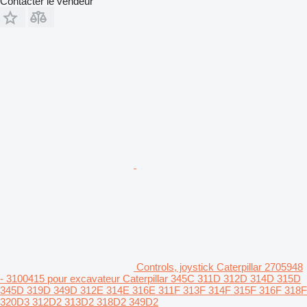
Contacter le vendeur
Controls, joystick Caterpillar 2705948
- 3100415 pour excavateur Caterpillar 345C 311D 312D 314D 315D
345D 319D 349D 312E 314E 316E 311F 313F 314F 315F 316F 318F
320D3 312D2 313D2 318D2 349D2