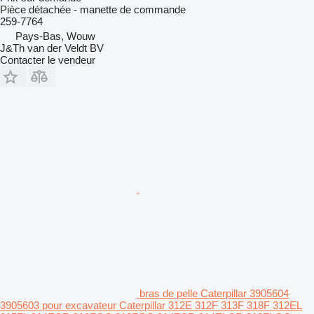
Pièce détachée - manette de commande
259-7764
Pays-Bas, Wouw
J&Th van der Veldt BV
Contacter le vendeur
bras de pelle Caterpillar 3905604
3905603 pour excavateur Caterpillar 312E 312F 313F 318F 312EL