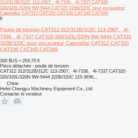
312/312B/312C 113-2907、4I-7336、4I-7337 CAT320
320/320L/320N 9W-9444 CAT320 320B/320C pour excavateur
Caterpillar CAT312 CAT320 CAT336 CAT345 CAT349
6
Poulie de tension CAT312 312/312B/312C 113-2907、4I-
7336、4I-7337 CAT320 320/320L/320N 9W-9444 CAT320
320B/320C pour excavateur Caterpillar CAT312 CAT320
CAT336 CAT345 CAT349
300 $US
≈ 259,70 €
Pièce détachée - poulie de tension
CAT312 312/312B/312C 113-2907、4I-7336、4I-7337 CAT320
320/320L/320N 9W-9444 320B/320C 115-3696...
Chine
Hefei Chengyu Machinery Equipment Co., Ltd.
Contacter le vendeur