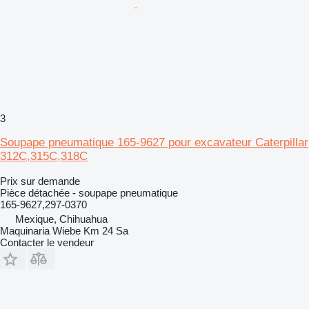
3
Soupape pneumatique 165-9627 pour excavateur Caterpillar
312C,315C,318C
Prix sur demande
Pièce détachée - soupape pneumatique
165-9627,297-0370
Mexique, Chihuahua
Maquinaria Wiebe Km 24 Sa
Contacter le vendeur