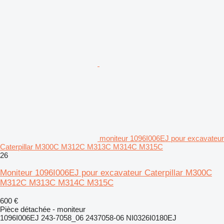
moniteur 1096I006EJ pour excavateur
Caterpillar M300C M312C M313C M314C M315C
26
Moniteur 1096I006EJ pour excavateur Caterpillar M300C
M312C M313C M314C M315C
600 €
Pièce détachée - moniteur
1096I006EJ 243-7058_06 2437058-06 NI0326I0180EJ