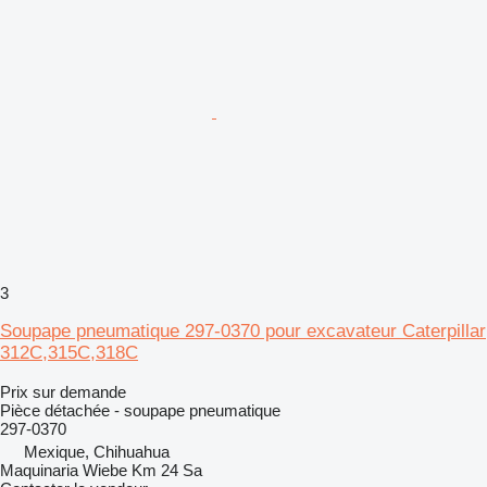
3
Soupape pneumatique 297-0370 pour excavateur Caterpillar
312C,315C,318C
Prix sur demande
Pièce détachée - soupape pneumatique
297-0370
Mexique, Chihuahua
Maquinaria Wiebe Km 24 Sa