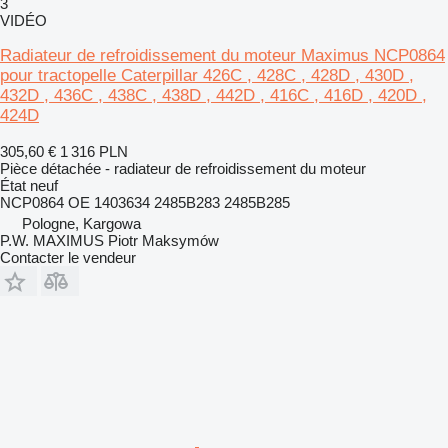
3
VIDÉO
Radiateur de refroidissement du moteur Maximus NCP0864
pour tractopelle Caterpillar 426C , 428C , 428D , 430D ,
432D , 436C , 438C , 438D , 442D , 416C , 416D , 420D ,
424D
305,60 €
1 316 PLN
Pièce détachée - radiateur de refroidissement du moteur
État
neuf
NCP0864 OE 1403634 2485B283 2485B285
Pologne, Kargowa
P.W. MAXIMUS Piotr Maksymów
Contacter le vendeur