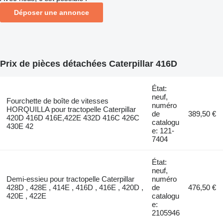
Déposer une annonce
Prix de pièces détachées Caterpillar 416D
État:
neuf,
Fourchette de boîte de vitesses
numéro
HORQUILLA pour tractopelle Caterpillar
de
389,50 €
420D 416D 416E,422E 432D 416C 426C
catalogu
430E 42
e: 121-
7404
État:
neuf,
Demi-essieu pour tractopelle Caterpillar
numéro
428D , 428E , 414E , 416D , 416E , 420D ,
de
476,50 €
420E , 422E
catalogu
e:
2105946