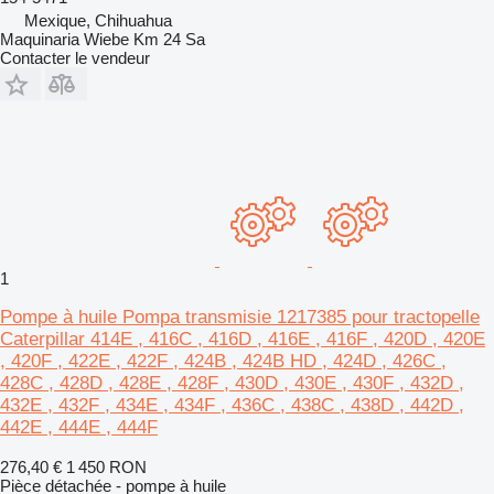
Mexique, Chihuahua
Maquinaria Wiebe Km 24 Sa
Contacter le vendeur
1
Pompe à huile Pompa transmisie 1217385 pour tractopelle
Caterpillar 414E , 416C , 416D , 416E , 416F , 420D , 420E
, 420F , 422E , 422F , 424B , 424B HD , 424D , 426C ,
428C , 428D , 428E , 428F , 430D , 430E , 430F , 432D ,
432E , 432F , 434E , 434F , 436C , 438C , 438D , 442D ,
442E , 444E , 444F
276,40 €
1 450 RON
Pièce détachée - pompe à huile