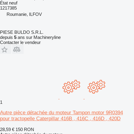
État
neuf
1217385
Roumanie, ILFOV
PIESE BULDO S.R.L.
depuis
5
ans sur Machineryline
Contacter le vendeur
1
Autre pièce détachée du moteur Tampon motor 9R0394
pour tractopelle Caterpillar 416B , 416C , 416D , 420D
28,59 €
150 RON