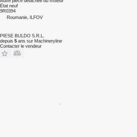
Autre pièce détachée du moteur
État
neuf
9R0394
Roumanie, ILFOV
PIESE BULDO S.R.L.
depuis
5
ans sur Machineryline
Contacter le vendeur