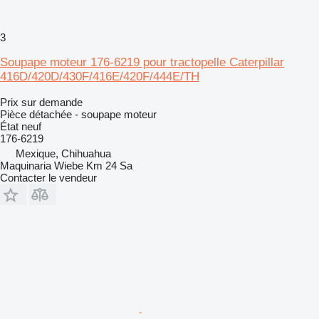
3
Soupape moteur 176-6219 pour tractopelle Caterpillar
416D/420D/430F/416E/420F/444E/TH
Prix sur demande
Pièce détachée - soupape moteur
État
neuf
176-6219
Mexique, Chihuahua
Maquinaria Wiebe Km 24 Sa
Contacter le vendeur