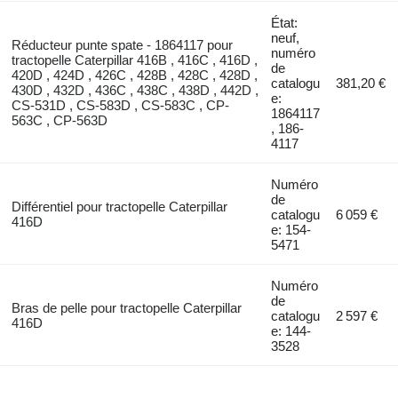
État:
neuf,
Réducteur punte spate - 1864117 pour
numéro
tractopelle Caterpillar 416B , 416C , 416D ,
de
420D , 424D , 426C , 428B , 428C , 428D ,
catalogu
381,20 €
430D , 432D , 436C , 438C , 438D , 442D ,
e:
CS-531D , CS-583D , CS-583C , CP-
1864117
563C , CP-563D
, 186-
4117
Numéro
de
Différentiel pour tractopelle Caterpillar
catalogu
6 059 €
416D
e: 154-
5471
Numéro
de
Bras de pelle pour tractopelle Caterpillar
catalogu
2 597 €
416D
e: 144-
3528