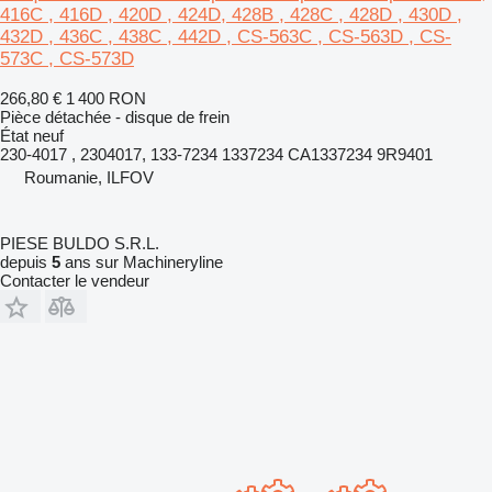
416C , 416D , 420D , 424D, 428B , 428C , 428D , 430D ,
432D , 436C , 438C , 442D , CS-563C , CS-563D , CS-
573C , CS-573D
266,80 €
1 400 RON
Pièce détachée - disque de frein
État
neuf
230-4017 , 2304017, 133-7234 1337234 CA1337234 9R9401
Roumanie, ILFOV
PIESE BULDO S.R.L.
depuis
5
ans sur Machineryline
Contacter le vendeur