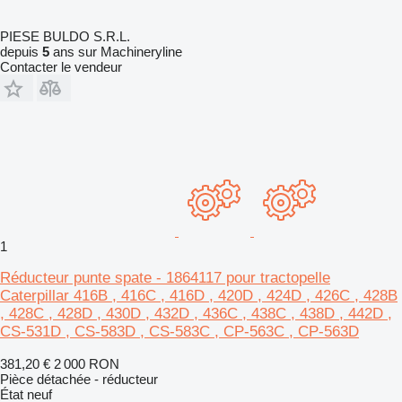
PIESE BULDO S.R.L.
depuis
5
ans sur Machineryline
Contacter le vendeur
1
Réducteur punte spate - 1864117 pour tractopelle
Caterpillar 416B , 416C , 416D , 420D , 424D , 426C , 428B
, 428C , 428D , 430D , 432D , 436C , 438C , 438D , 442D ,
CS-531D , CS-583D , CS-583C , CP-563C , CP-563D
381,20 €
2 000 RON
Pièce détachée - réducteur
État
neuf