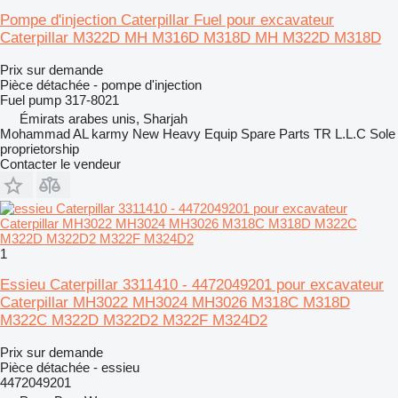
Pompe d'injection Caterpillar Fuel pour excavateur
Caterpillar M322D MH M316D M318D MH M322D M318D
Prix sur demande
Pièce détachée - pompe d'injection
Fuel pump 317-8021
Émirats arabes unis, Sharjah
Mohammad AL karmy New Heavy Equip Spare Parts TR L.L.C Sole
proprietorship
Contacter le vendeur
1
Essieu Caterpillar 3311410 - 4472049201 pour excavateur
Caterpillar MH3022 MH3024 MH3026 M318C M318D
M322C M322D M322D2 M322F M324D2
Prix sur demande
Pièce détachée - essieu
4472049201