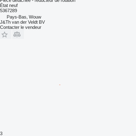
Pièce détachée - réducteur de rotation
État
neuf
5367289
Pays-Bas, Wouw
J&Th van der Veldt BV
Contacter le vendeur
3