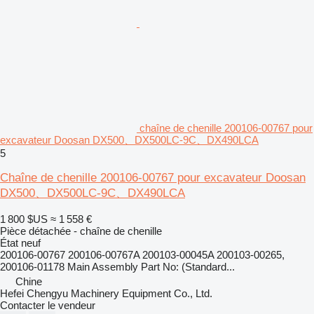
chaîne de chenille 200106-00767 pour
excavateur Doosan DX500、DX500LC-9C、DX490LCA
5
Chaîne de chenille 200106-00767 pour excavateur Doosan
DX500、DX500LC-9C、DX490LCA
1 800 $US
≈ 1 558 €
Pièce détachée - chaîne de chenille
État
neuf
200106-00767 200106-00767A 200103-00045A 200103-00265,
200106-01178 Main Assembly Part No: (Standard...
Chine
Hefei Chengyu Machinery Equipment Co., Ltd.
Contacter le vendeur