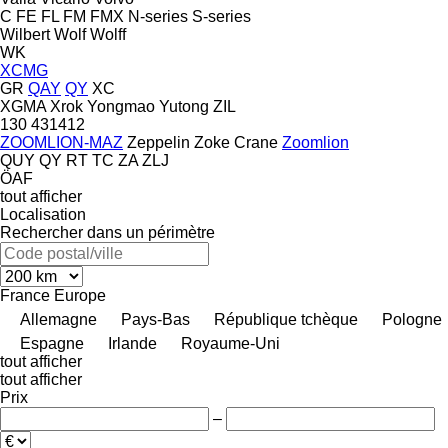
C
FE
FL
FM
FMX
N-series
S-series
Wilbert
Wolf
Wolff
WK
XCMG
GR
QAY
QY
XC
XGMA
Xrok
Yongmao
Yutong
ZIL
130
431412
ZOOMLION-MAZ
Zeppelin
Zoke Crane
Zoomlion
QUY
QY
RT
TC
ZA
ZLJ
ÖAF
tout afficher
Localisation
Rechercher dans un périmètre
France
Europe
Allemagne
Pays-Bas
République tchèque
Pologne
Espagne
Irlande
Royaume-Uni
tout afficher
tout afficher
Prix
–