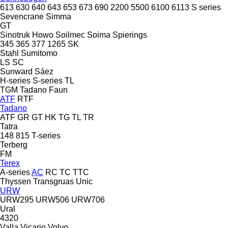
613
630
640
643
653
673
690
2200
5500
6100
6113
S series
Sevencrane
Simma
GT
Sinotruk Howo
Soilmec
Soima
Spierings
345
365
377
1265
SK
Stahl
Sumitomo
LS
SC
Sunward
Sáez
H-series
S-series
TL
TGM
Tadano Faun
ATF
RTF
Tadano
ATF
GR
GT
HK
TG
TL
TR
Tatra
148
815
T-series
Terberg
FM
Terex
A-series
AC
RC
TC
TTC
Thyssen
Transgruas
Unic
URW
URW295
URW506
URW706
Ural
4320
Valla
Vicario
Volvo