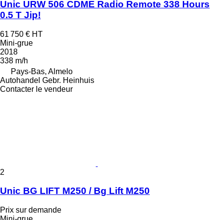
Unic URW 506 CDME Radio Remote 338 Hours
0.5 T Jip!
61 750 €
HT
Mini-grue
2018
338 m/h
Pays-Bas, Almelo
Autohandel Gebr. Heinhuis
Contacter le vendeur
2
Unic BG LIFT M250 / Bg Lift M250
Prix sur demande
Mini-grue