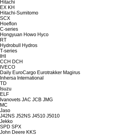
Hitachi
EX
KH
Hitachi-Sumitomo
SCX
Hoeflon
C-series
Hongyuan
Howo
Hyco
RT
Hydrobull
Hydros
T-series
IHI
CCH
DCH
IVECO
Daily
EuroCargo
Eurotrakker
Magirus
Inhersa
International
TD
Isuzu
ELF
Ivanovets
JAC
JCB
JMG
MC
Jaso
J42NS
J52NS
J4510
J5010
Jekko
SPD
SPX
John Deere
KKS