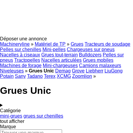
Déposer une annonce
Machineryline
»
Matériel de TP
»
Grues
Tracteurs de soudage
Pelles sur chenilles
Mini-pelles
Chargeuses sur pneus
Nacelles à ciseaux
Grues tout-terrain
Bulldozers
Pelles sur
pneus
Tractopelles
Nacelles articulées
Grues mobiles
Machines de forage
Mini-chargeuses
Camions malaxeurs
Niveleuses
»
Grues Unic
Demag
Grove
Liebherr
LiuGong
Potain
Sany
Tadano
Terex
XCMG
Zoomlion
»
Grues Unic
Catégorie
mini-grues
grues sur chenilles
tout afficher
Marque