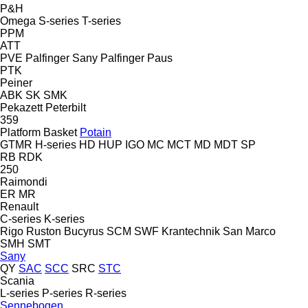
P&H
Omega
S-series
T-series
PPM
ATT
PVE
Palfinger Sany
Palfinger
Paus
PTK
Peiner
ABK
SK
SMK
Pekazett
Peterbilt
359
Platform Basket
Potain
GTMR
H-series
HD
HUP
IGO
MC
MCT
MD
MDT
SP
RB
RDK
250
Raimondi
ER
MR
Renault
C-series
K-series
Rigo
Ruston Bucyrus
SCM
SWF Krantechnik
San Marco
SMH
SMT
Sany
QY
SAC
SCC
SRC
STC
Scania
L-series
P-series
R-series
Sennebogen