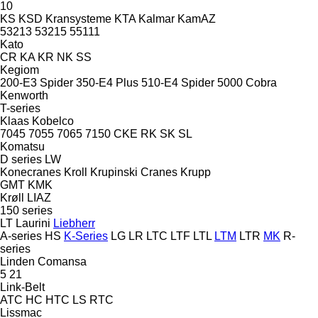
10
KS
KSD Kransysteme
KTA
Kalmar
KamAZ
53213
53215
55111
Kato
CR
KA
KR
NK
SS
Kegiom
200-E3 Spider
350-E4 Plus
510-E4 Spider
5000 Cobra
Kenworth
T-series
Klaas
Kobelco
7045
7055
7065
7150
CKE
RK
SK
SL
Komatsu
D series
LW
Konecranes
Kroll
Krupinski Cranes
Krupp
GMT
KMK
Krøll
LIAZ
150 series
LT
Laurini
Liebherr
A-series
HS
K-Series
LG
LR
LTC
LTF
LTL
LTM
LTR
MK
R-
series
Linden Comansa
5
21
Link-Belt
ATC
HC
HTC
LS
RTC
Lissmac