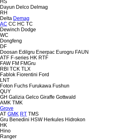
HS
Dayun
Delco
Delmag
RH
Delta
Demag
AC
CC
HC
TC
Dewinch
Dodge
WC
Dongfeng
DF
Doosan
Edilgru
Enerpac
Eurogru
FAUN
ATF
F-series
HK
RTF
FAW
FM
FMGru
RBI
TCK
TLX
Fablok
Fiorentini
Ford
LNT
Foton
Fuchs
Furukawa
Fushun
QUY
GH
Galizia
Gelco
Giraffe
Gottwald
AMK
TMK
Grove
AT
GMK
RT
TMS
Gru Benedini
HSW
Herkules
Hidrokon
HK
Hino
Ranger