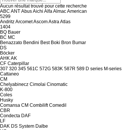
Aucun résultat trouvé pour cette recherche
ABC
ANT
Abus
Aichi
Alfa
Almac
American
5299
Andritz
Arcomet
Ascom
Astra
Atlas
1404
BQ
Bauer
BC
MC
Benazzato
Bendini
Best
Boki
Bron
Bumar
DS
Böcker
AHK
AK
CF
Caterpillar
307
320
345
561C
572G
583K
587R
589
D series
M-series
Cattaneo
CM
Chelyabinecz
Cimolai
Cinomatic
K-800
Coles
Husky
Comansa CM
Combilift
Comedil
CBR
Condecta
DAF
LF
DAK
DS System
Dalbe