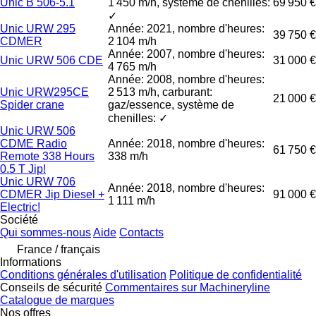
Unic B 506-5.1
1 450 m/h, système de chenilles:
69 950 €
✓
Unic URW 295
Année: 2021, nombre d'heures:
39 750 €
CDMER
2 104 m/h
Année: 2007, nombre d'heures:
Unic URW 506 CDE
31 000 €
4 765 m/h
Année: 2008, nombre d'heures:
Unic URW295CE
2 513 m/h, carburant:
21 000 €
Spider crane
gaz/essence, système de
chenilles: ✓
Unic URW 506
CDME Radio
Année: 2018, nombre d'heures:
61 750 €
Remote 338 Hours
338 m/h
0.5 T Jip!
Unic URW 706
Année: 2018, nombre d'heures:
CDMER Jip Diesel +
91 000 €
1 111 m/h
Electric!
Société
Qui sommes-nous
Aide
Contacts
France / français
Informations
Conditions générales d'utilisation
Politique de confidentialité
Conseils de sécurité
Commentaires sur Machineryline
Catalogue de marques
Nos offres