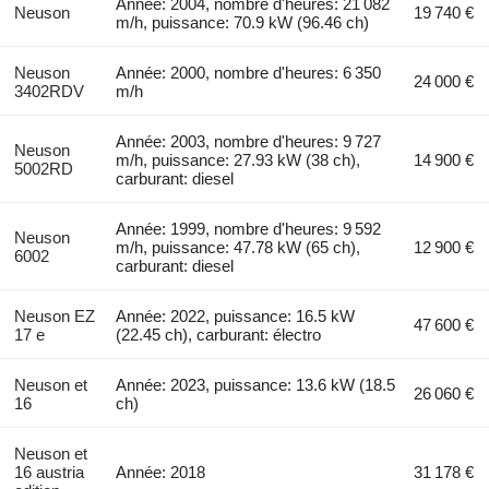
Année: 2004, nombre d'heures: 21 082
Neuson
19 740 €
m/h, puissance: 70.9 kW (96.46 ch)
Neuson
Année: 2000, nombre d'heures: 6 350
24 000 €
3402RDV
m/h
Année: 2003, nombre d'heures: 9 727
Neuson
m/h, puissance: 27.93 kW (38 ch),
14 900 €
5002RD
carburant: diesel
Année: 1999, nombre d'heures: 9 592
Neuson
m/h, puissance: 47.78 kW (65 ch),
12 900 €
6002
carburant: diesel
Neuson EZ
Année: 2022, puissance: 16.5 kW
47 600 €
17 e
(22.45 ch), carburant: électro
Neuson et
Année: 2023, puissance: 13.6 kW (18.5
26 060 €
16
ch)
Neuson et
16 austria
Année: 2018
31 178 €