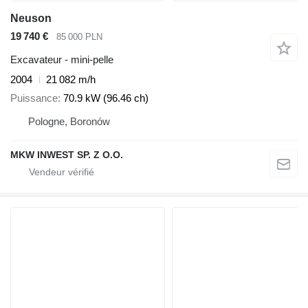
Neuson
19 740 €
85 000 PLN
Excavateur - mini-pelle
2004
21 082 m/h
Puissance
70.9 kW (96.46 ch)
Pologne, Boronów
MKW INWEST SP. Z O.O.