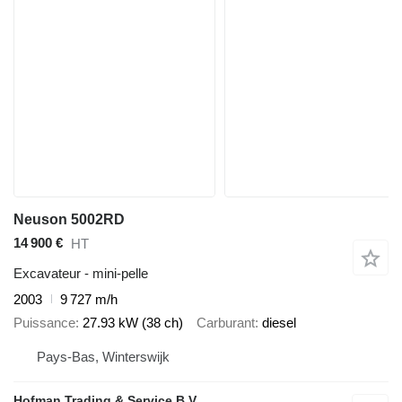
Neuson 5002RD
14 900 €
HT
Excavateur - mini-pelle
2003
9 727 m/h
Puissance
27.93 kW (38 ch)
Carburant
diesel
Pays-Bas, Winterswijk
Hofman Trading & Service B.V.