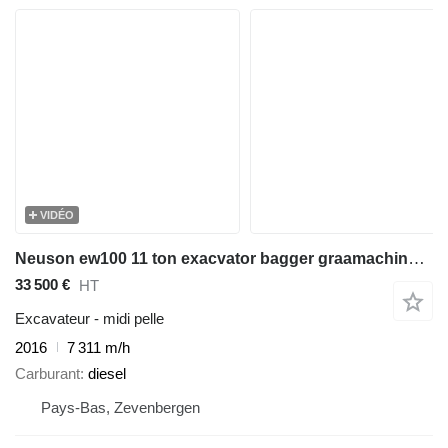
VIDÉO
Neuson ew100 11 ton exacvator bagger graamachine mobile
33 500 €
HT
Excavateur - midi pelle
2016
7 311 m/h
Carburant
diesel
Pays-Bas, Zevenbergen