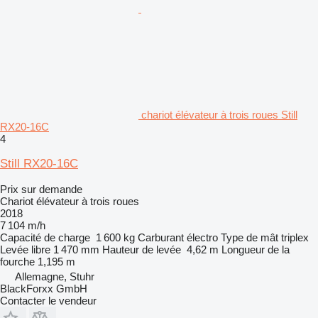
chariot élévateur à trois roues Still
RX20-16C
4
Still RX20-16C
Prix sur demande
Chariot élévateur à trois roues
2018
7 104 m/h
Capacité de charge
1 600 kg
Carburant
électro
Type de mât
triplex
Levée libre
1 470 mm
Hauteur de levée
4,62 m
Longueur de la
fourche
1,195 m
Allemagne, Stuhr
BlackForxx GmbH
Contacter le vendeur