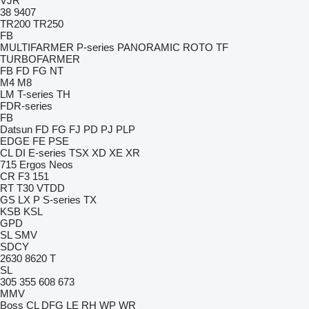
VJR
38
9407
TR200
TR250
FB
MULTIFARMER
P-series
PANORAMIC
ROTO
TF
TURBOFARMER
FB
FD
FG
NT
M4
M8
LM
T-series
TH
FDR-series
FB
Datsun
FD
FG
FJ
PD
PJ
PLP
EDGE
FE
PSE
CL
DI
E-series
TSX
XD
XE
XR
715
Ergos
Neos
CR
F3 151
RT
T30
VTDD
GS
LX
P
S-series
TX
KSB
KSL
GPD
SL
SMV
SDCY
2630
8620 T
SL
305
355
608
673
MMV
Boss
CL
DFG
LE
RH
WP
WR