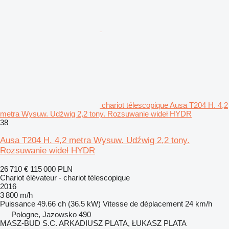
chariot télescopique Ausa T204 H. 4,2
metra Wysuw. Udźwig 2,2 tony. Rozsuwanie wideł HYDR
38
Ausa T204 H. 4,2 metra Wysuw. Udźwig 2,2 tony.
Rozsuwanie wideł HYDR
26 710 €
115 000 PLN
Chariot élévateur - chariot télescopique
2016
3 800 m/h
Puissance
49.66 ch (36.5 kW)
Vitesse de déplacement
24 km/h
Pologne, Jazowsko 490
MASZ-BUD S.C. ARKADIUSZ PLATA, ŁUKASZ PLATA