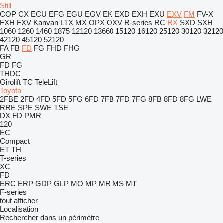
Still
COP
CX
ECU
EFG
EGU
EGV
EK
EXD
EXH
EXU
EXV
FM
FV-X
FXH
FXV
Kanvan
LTX
MX
OPX
OXV
R-series
RC
RX
SXD
SXH
1060
1260
1460
1875
12120
13660
15120
16120
25120
30120
32120
42120
45120
52120
FA
FB
FD
FG
FHD
FHG
GR
FD
FG
THDC
Girolift
TC
TeleLift
Toyota
2FBE
2FD
4FD
5FD
5FG
6FD
7FB
7FD
7FG
8FB
8FD
8FG
LWE
RRE
SPE
SWE
TSE
DX
FD
PMR
120
EC
Compact
ET
TH
T-series
XC
FD
ERC
ERP
GDP
GLP
MO
MP
MR
MS
MT
F-series
tout afficher
Localisation
Rechercher dans un périmètre