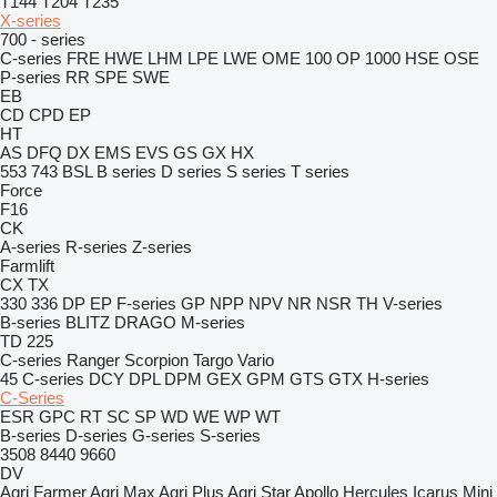
T144
T204
T235
X-series
700 - series
C-series
FRE
HWE
LHM
LPE
LWE
OME 100
OP 1000 HSE
OSE
P-series
RR
SPE
SWE
EB
CD
CPD
EP
HT
AS
DFQ
DX
EMS
EVS
GS
GX
HX
553
743
BSL
B series
D series
S series
T series
Force
F16
CK
A-series
R-series
Z-series
Farmlift
CX
TX
330
336
DP
EP
F-series
GP
NPP
NPV
NR
NSR
TH
V-series
B-series
BLITZ
DRAGO
M-series
TD 225
C-series
Ranger
Scorpion
Targo
Vario
45
C-series
DCY
DPL
DPM
GEX
GPM
GTS
GTX
H-series
C-Series
ESR
GPC
RT
SC
SP
WD
WE
WP
WT
B-series
D-series
G-series
S-series
3508
8440
9660
DV
Agri Farmer
Agri Max
Agri Plus
Agri Star
Apollo
Hercules
Icarus
Mini