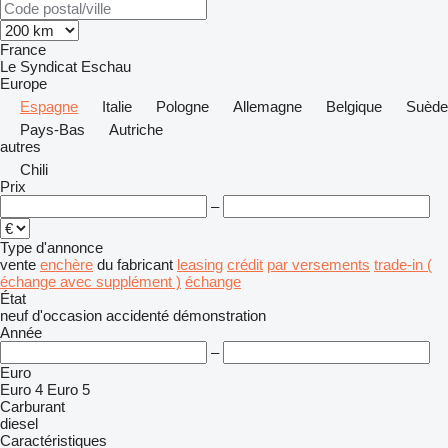
France
Le Syndicat
Eschau
Europe
Espagne
Italie
Pologne
Allemagne
Belgique
Suède
Pays-Bas
Autriche
autres
Chili
Prix
–
Type d'annonce
vente
enchère
du fabricant
leasing
crédit
par versements
trade-in (
échange avec supplément )
échange
État
neuf
d'occasion
accidenté
démonstration
Année
–
Euro
Euro 4
Euro 5
Carburant
diesel
Caractéristiques