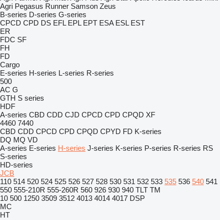
Agri
Pegasus
Runner
Samson
Zeus
B-series
D-series
G-series
CPCD
CPD
DS
EFL
EPL
EPT
ESA
ESL
EST
ER
FDC
SF
FH
FD
Cargo
E-series
H-series
L-series
R-series
500
AC
G
GTH
S series
HDF
A-series
CBD
CDD
CJD
CPCD
CPD
CPQD
XF
4460
7440
CBD
CDD
CPCD
CPD
CPQD
CPYD
FD
K-series
DQ
MQ
VD
A-series
E-series
H-series
J-series
K-series
P-series
R-series
RS
S-series
HD-series
JCB
110
514
520
524
525
526
527
528
530
531
532
533
535
536
540
541
550
555-210R
555-260R
560
926
930
940
TLT
TM
10
500
1250
3509
3512
4013
4014
4017
DSP
MC
HT