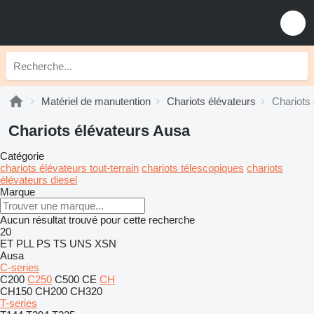
Matériel de manutention
Chariots élévateurs
Chariots
Chariots élévateurs Ausa
Catégorie
chariots élévateurs tout-terrain
chariots télescopiques
chariots
élévateurs diesel
Marque
Aucun résultat trouvé pour cette recherche
20
ET
PLL
PS
TS
UNS
XSN
Ausa
C-series
C200
C250
C500
CE
CH
CH150
CH200
CH320
T-series