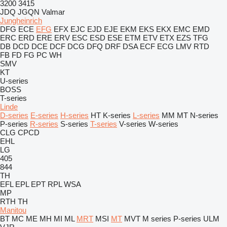
3200
3415
JDQ
JGQN
Valmar
Jungheinrich
DFG
ECE
EFG
EFX
EJC
EJD
EJE
EKM
EKS
EKX
EMC
EMD
ERC
ERD
ERE
ERV
ESC
ESD
ESE
ETM
ETV
ETX
EZS
TFG
DB
DCD
DCE
DCF
DCG
DFQ
DRF
DSA
ECF
ECG
LMV
RTD
FB
FD
FG
PC
WH
SMV
KT
U-series
BOSS
T-series
Linde
D-series
E-series
H-series
HT
K-series
L-series
MM
MT
N-series
P-series
R-series
S-series
T-series
V-series
W-series
CLG
CPCD
EHL
LG
405
844
TH
EFL
EPL
EPT
RPL
WSA
MP
RTH
TH
Manitou
BT
MC
ME
MH
MI
ML
MRT
MSI
MT
MVT
M series
P-series
ULM