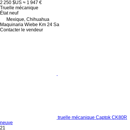
2 250 $US
≈ 1 947 €
Truelle mécanique
État
neuf
Mexique, Chihuahua
Maquinaria Wiebe Km 24 Sa
Contacter le vendeur
truelle mécanique Captok CK80R
neuve
21