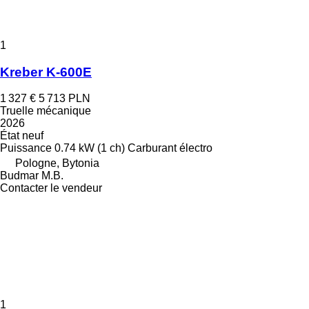
1
Kreber K-600E
1 327 €
5 713 PLN
Truelle mécanique
2026
État
neuf
Puissance
0.74 kW (1 ch)
Carburant
électro
Pologne, Bytonia
Budmar M.B.
Contacter le vendeur
1