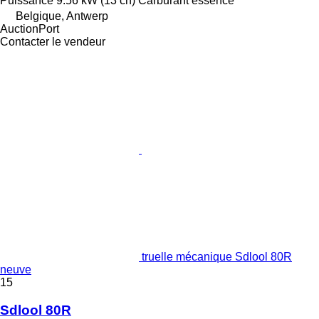
Puissance
9.56 kW (13 ch)
Carburant
essence
Belgique, Antwerp
AuctionPort
Contacter le vendeur
truelle mécanique Sdlool 80R
neuve
15
Sdlool 80R