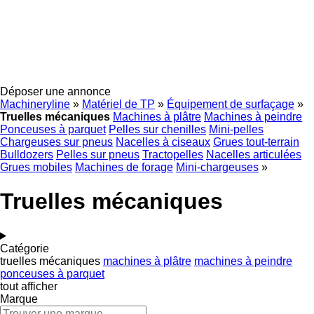
Déposer une annonce
Machineryline
»
Matériel de TP
»
Équipement de surfaçage
»
Truelles mécaniques
Machines à plâtre
Machines à peindre
Ponceuses à parquet
Pelles sur chenilles
Mini-pelles
Chargeuses sur pneus
Nacelles à ciseaux
Grues tout-terrain
Bulldozers
Pelles sur pneus
Tractopelles
Nacelles articulées
Grues mobiles
Machines de forage
Mini-chargeuses
»
Truelles mécaniques
Catégorie
truelles mécaniques
machines à plâtre
machines à peindre
ponceuses à parquet
tout afficher
Marque