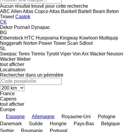
Aucun résultat trouvé pour cette recherche
ABC
Allen
Atlas Copco
Atlas
Barikell
Bartell
Beam
Beton
Trowel
Captok
CK
Dekor Poznań
Dynapac
BG
Eibenstock
HTC
Husqvarna
Kingway
Kowloon
Multiquip
Noggerath
Norton
Power Tower
Scan
Sdlool
SL
Swepac
Terex
Tremix
Tyrolit
Viper
Von Arx
Wacker Neuson
Wacker
Weber
tout afficher
Localisation
Rechercher dans un périmètre
France
Capens
tout afficher
Europe
Espagne
Allemagne
Royaume-Uni
Pologne
Danemark
Suède
Hongrie
Pays-Bas
Belgique
Serbie
Roumanie
Portugal