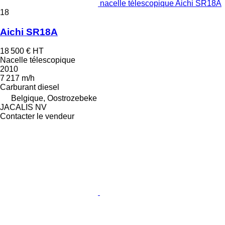
nacelle télescopique Aichi SR18A
18
Aichi SR18A
18 500 €
HT
Nacelle télescopique
2010
7 217 m/h
Carburant
diesel
Belgique, Oostrozebeke
JACALIS NV
Contacter le vendeur