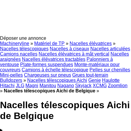
Déposer une annonce
Machineryline
»
Matériel de TP
»
Nacelles élévatrices
»
Nacelles télescopiques
Nacelles à ciseaux
Nacelles articulées
Camions nacelles
Nacelles élévatrices à mât vertical
Nacelles
araignées
Nacelles élévatrices tractables
Palonniers à
ventouse
Plate-formes suspendues
Monte-matériaux pour
couvreurs
Camions à échelle télescopique
Pelles sur chenilles
Mini-pelles
Chargeuses sur pneus
Grues tout-terrain
Bulldozers
»
Nacelles télescopiques Aichi
Genie
Haulotte
Hitachi
JLG
Magni
Manitou
Nagano
Skyjack
XCMG
Zoomlion
»
Nacelles télescopiques Aichi de Belgique
»
Nacelles télescopiques Aichi
de Belgique