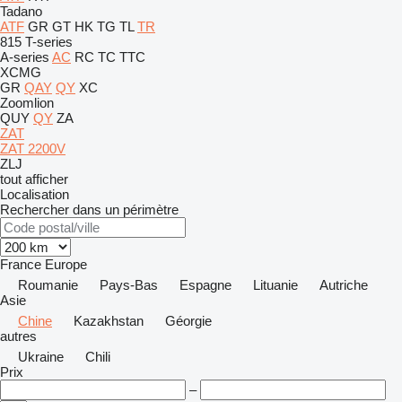
Tadano
ATF
GR
GT
HK
TG
TL
TR
815
T-series
A-series
AC
RC
TC
TTC
XCMG
GR
QAY
QY
XC
Zoomlion
QUY
QY
ZA
ZAT
ZAT 2200V
ZLJ
tout afficher
Localisation
Rechercher dans un périmètre
France
Europe
Roumanie
Pays-Bas
Espagne
Lituanie
Autriche
Asie
Chine
Kazakhstan
Géorgie
autres
Ukraine
Chili
Prix
–