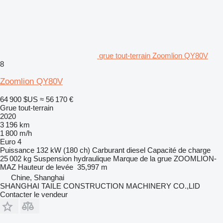
grue tout-terrain Zoomlion QY80V
8
Zoomlion QY80V
64 900 $US
≈ 56 170 €
Grue tout-terrain
2020
3 196 km
1 800 m/h
Euro 4
Puissance
132 kW (180 ch)
Carburant
diesel
Capacité de charge
25 002 kg
Suspension
hydraulique
Marque de la grue
ZOOMLION-
MAZ
Hauteur de levée
35,997 m
Chine, Shanghai
SHANGHAI TAILE CONSTRUCTION MACHINERY CO.,LID
Contacter le vendeur