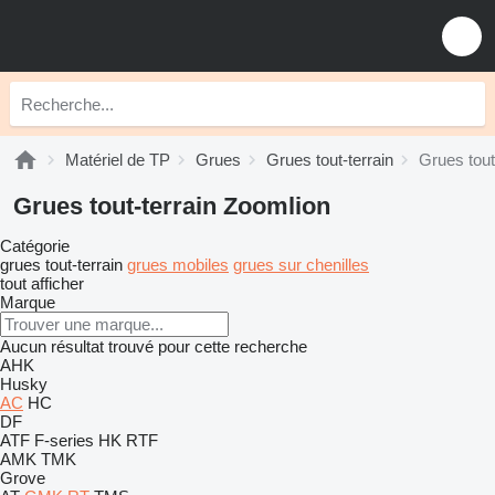
Matériel de TP
Grues
Grues tout-terrain
Grues tout
Grues tout-terrain Zoomlion
Catégorie
grues tout-terrain
grues mobiles
grues sur chenilles
tout afficher
Marque
Aucun résultat trouvé pour cette recherche
AHK
Husky
AC
HC
DF
ATF
F-series
HK
RTF
AMK
TMK
Grove