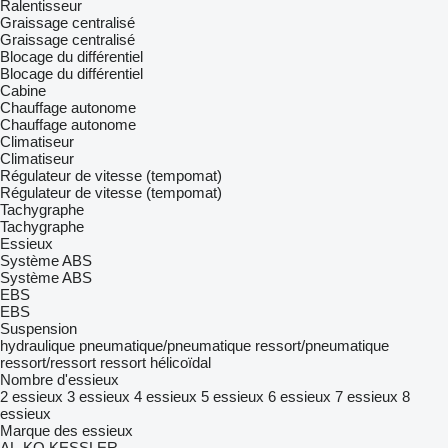
Ralentisseur
Graissage centralisé
Graissage centralisé
Blocage du différentiel
Blocage du différentiel
Cabine
Chauffage autonome
Chauffage autonome
Climatiseur
Climatiseur
Régulateur de vitesse (tempomat)
Régulateur de vitesse (tempomat)
Tachygraphe
Tachygraphe
Essieux
Système ABS
Système ABS
EBS
EBS
Suspension
hydraulique
pneumatique/pneumatique
ressort/pneumatique
ressort/ressort
ressort hélicoïdal
Nombre d'essieux
2 essieux
3 essieux
4 essieux
5 essieux
6 essieux
7 essieux
8
essieux
Marque des essieux
AL-KO
KESSLER