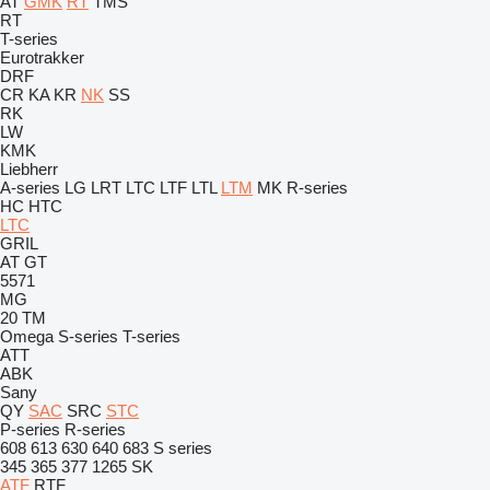
AT
GMK
RT
TMS
RT
T-series
Eurotrakker
DRF
CR
KA
KR
NK
SS
RK
LW
KMK
Liebherr
A-series
LG
LRT
LTC
LTF
LTL
LTM
MK
R-series
HC
HTC
LTC
GRIL
AT
GT
5571
MG
20
TM
Omega
S-series
T-series
ATT
ABK
Sany
QY
SAC
SRC
STC
P-series
R-series
608
613
630
640
683
S series
345
365
377
1265
SK
ATF
RTF