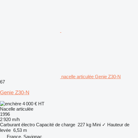
nacelle articulée Genie Z30-N
67
Genie Z30-N
4 000 €
HT
Nacelle articulée
1996
2 920 m/h
Carburant
électro
Capacité de charge
227 kg
Mini
✓
Hauteur de
levée
6,53 m
France, Savignac