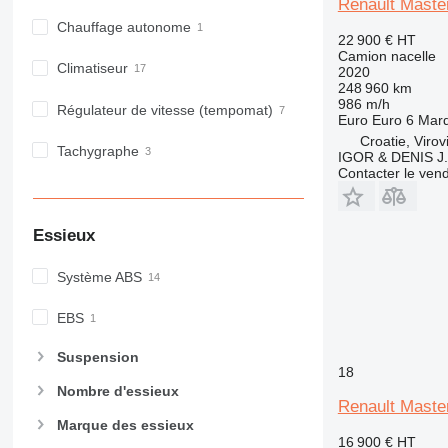
Renault Mast
Chauffage autonome
22 900 €
HT
Camion nacelle
Climatiseur
2020
248 960 km
986 m/h
Régulateur de vitesse (tempomat)
Euro
Euro 6
Marq
Croatie, Virovi
Tachygraphe
IGOR & DENIS J
Contacter le ven
Essieux
Système ABS
EBS
Suspension
18
Nombre d'essieux
Renault Master
Marque des essieux
16 900 €
HT