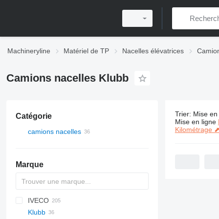
Machineryline
Matériel de TP
Nacelles élévatrices
Camion
Camions nacelles Klubb
Trier
:
Mise en 
Catégorie
36 annonce
Mise en ligne
Kilométrage 
camions nacelles
Marque
IVECO
A series
Jumper
CF
CA
F-series
Aumark
FL
3309
Z series
HK
700
Klubb
D series
LF
Ranger
5201
Daily
4700
PNT
D-Max
N-Series