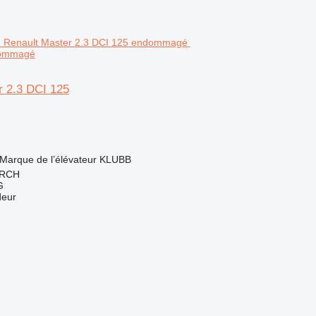
dommagé
r 2.3 DCI 125
Marque de l’élévateur
KLUBB
IRCH
G
deur