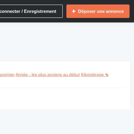
connecter / Enregistrement
Déposer une annonce
 premier
Année - les plus anciens au début
Kilométrage ⬊