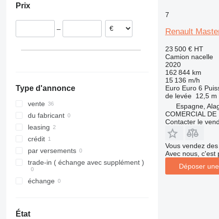
Prix
Portugal
7
Pologne
–
Renault Mast
Belgique
République tchèque
23 500 €
HT
Croatie
Camion nacelle
2020
tout afficher
162 844 km
15 136 m/h
Euro
Euro 6
Puis
Type d'annonce
de levée
12,5 m
vente
Espagne, Ala
COMERCIAL DE 
du fabricant
Contacter le ven
leasing
crédit
Vous vendez des 
par versements
Avec nous, c'est 
trade-in ( échange avec supplément )
Déposer une
échange
État