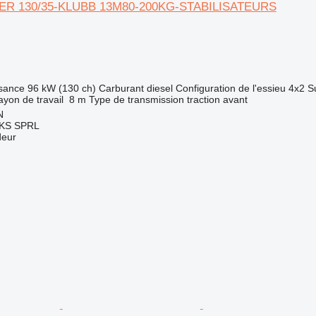
TER 130/35-KLUBB 13M80-200KG-STABILISATEURS
sance
96 kW (130 ch)
Carburant
diesel
Configuration de l'essieu
4x2
S
yon de travail
8 m
Type de transmission
traction avant
N
KS SPRL
deur