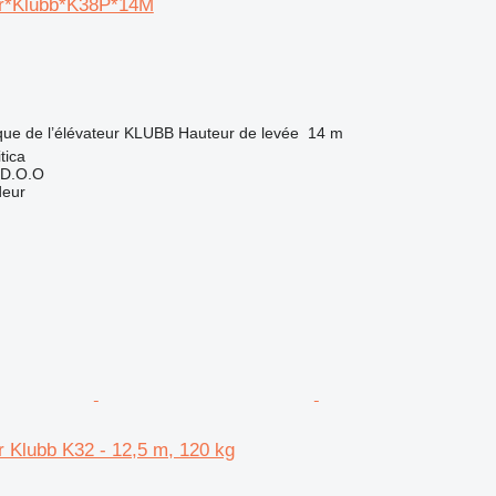
er*Klubb*K38P*14M
ue de l’élévateur
KLUBB
Hauteur de levée
14 m
tica
.D.O.O
deur
 Klubb K32 - 12,5 m, 120 kg