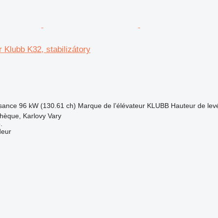
 Klubb K32, stabilizátory
sance
96 kW (130.61 ch)
Marque de l’élévateur
KLUBB
Hauteur de lev
hèque, Karlovy Vary
.
deur