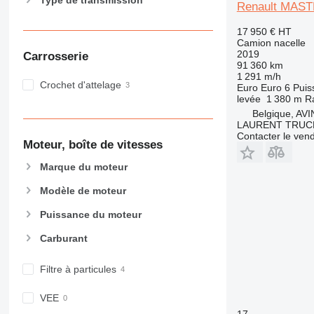
Type de transmission
Renault MAS
17 950 €
HT
Camion nacelle
2019
Carrosserie
91 360 km
1 291 m/h
Crochet d'attelage
Euro
Euro 6
Puis
levée
1 380 m
Ra
Belgique, AVI
LAURENT TRUC
Contacter le ven
Moteur, boîte de vitesses
Marque du moteur
Modèle de moteur
Puissance du moteur
Carburant
Filtre à particules
VEE
17