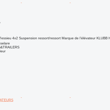
e
l'essieu
4x2
Suspension
ressort/ressort
Marque de l’élévateur
KLUBB
selare
S&TRAILERS
deur
SATEURS