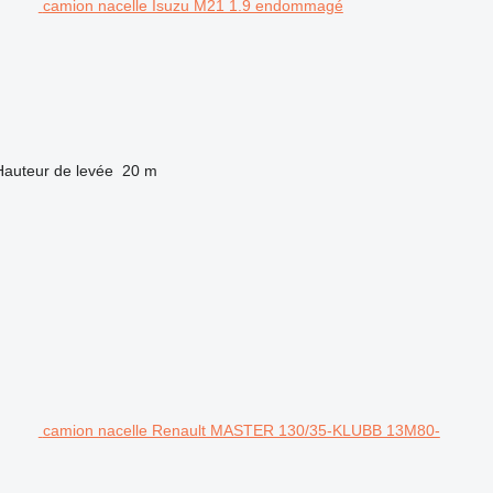
camion nacelle Isuzu M21 1.9 endommagé
Hauteur de levée
20 m
camion nacelle Renault MASTER 130/35-KLUBB 13M80-