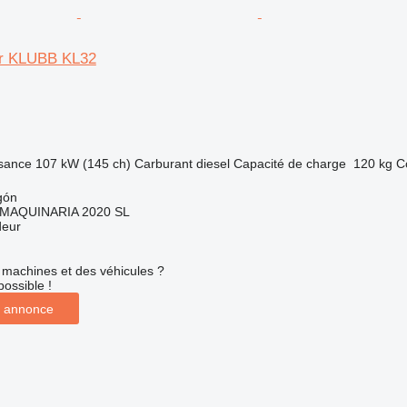
er KLUBB KL32
sance
107 kW (145 ch)
Carburant
diesel
Capacité de charge
120 kg
C
gón
MAQUINARIA 2020 SL
deur
machines et des véhicules ?
possible !
 annonce