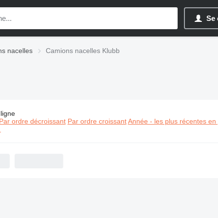
Se 
s nacelles
Camions nacelles Klubb
ligne
s:
Camions nacelles Klubb
Par ordre décroissant
Par ordre croissant
Année - les plus récentes en
⬈