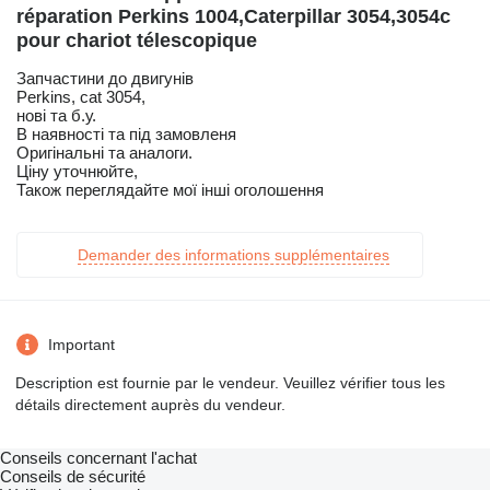
réparation Perkins 1004,Caterpillar 3054,3054c
pour chariot télescopique
Запчастини до двигунів
Perkins, cat 3054,
нові та б.у.
В наявності та під замовленя
Оригінальні та аналоги.
Ціну уточнюйте,
Також переглядайте мої інші оголошення
Demander des informations supplémentaires
Important
Description est fournie par le vendeur. Veuillez vérifier tous les
détails directement auprès du vendeur.
Conseils concernant l'achat
Conseils de sécurité