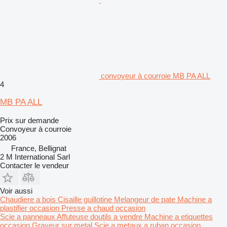
convoyeur à courroie MB PA ALL
4
MB PA ALL
Prix sur demande
Convoyeur à courroie
2006
France, Bellignat
2 M International Sarl
Contacter le vendeur
Voir aussi
Chaudiere a bois
Cisaille guillotine
Melangeur de pate
Machine a
plastifier occasion
Presse a chaud occasion
Scie a panneaux
Affuteuse doutils a vendre
Machine a etiquettes
occasion
Graveur sur metal
Scie a metaux a ruban occasion