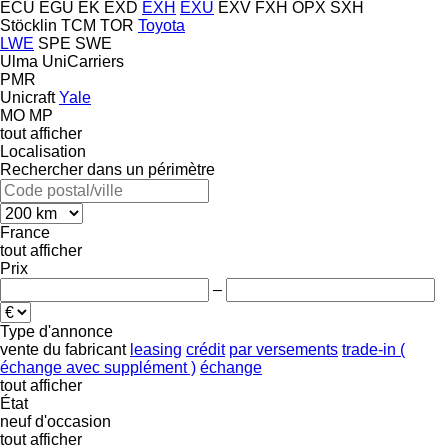
ECU
EGU
EK
EXD
EXH
EXU
EXV
FXH
OPX
SXH
Stöcklin
TCM
TOR
Toyota
LWE
SPE
SWE
Ulma
UniCarriers
PMR
Unicraft
Yale
MO
MP
tout afficher
Localisation
Rechercher dans un périmètre
France
tout afficher
Prix
–
Type d'annonce
vente
du fabricant
leasing
crédit
par versements
trade-in (
échange avec supplément )
échange
tout afficher
État
neuf
d'occasion
tout afficher