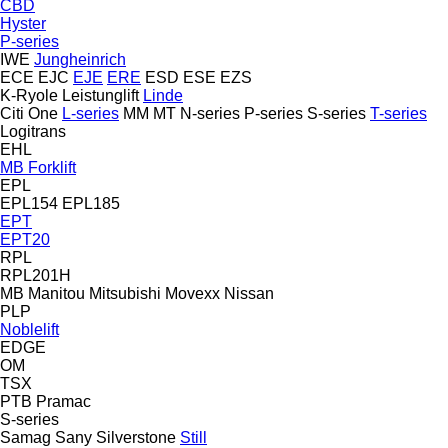
CBD
Hyster
P-series
IWE
Jungheinrich
ECE
EJC
EJE
ERE
ESD
ESE
EZS
K-Ryole
Leistunglift
Linde
Citi One
L-series
MM
MT
N-series
P-series
S-series
T-series
Logitrans
EHL
MB Forklift
EPL
EPL154
EPL185
EPT
EPT20
RPL
RPL201H
MB
Manitou
Mitsubishi
Movexx
Nissan
PLP
Noblelift
EDGE
OM
TSX
PTB
Pramac
S-series
Samag
Sany
Silverstone
Still