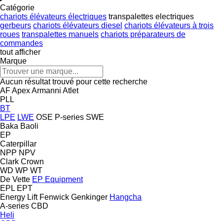
Catégorie
chariots élévateurs électriques
transpalettes electriques
gerbeurs
chariots élévateurs diesel
chariots élévateurs à trois
roues
transpalettes manuels
chariots préparateurs de
commandes
tout afficher
Marque
Aucun résultat trouvé pour cette recherche
AF
Apex
Armanni
Atlet
PLL
BT
LPE
LWE
OSE
P-series
SWE
Baka
Baoli
EP
Caterpillar
NPP
NPV
Clark
Crown
WD
WP
WT
De Vette
EP Equipment
EPL
EPT
Energy Lift
Fenwick
Genkinger
Hangcha
A-series
CBD
Heli