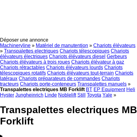
Déposer une annonce
Machineryline
»
Matériel de manutention
»
Chariots élévateurs
»
Transpalettes electriques
Chariots télescopiques
Chariots
élévateurs électriques
Chariots élévateurs diesel
Gerbeurs
Chariots élévateurs à trois roues
Chariots élévateur à gaz
Chariots rétractables
Chariots élévateurs lourds
Chariots
télescopiques rotatifs
Chariots élévateurs tout-terrain
Chariots
latéraux
Chariots préparateurs de commandes
Chariots
tracteurs
Chariots porte-conteneurs
Transpalettes manuels
»
Transpalettes electriques MB Forklift
BT
EP Equipment
Heli
Hyster
Jungheinrich
Linde
Noblelift
Still
Toyota
Yale
»
Transpalettes electriques MB
Forklift