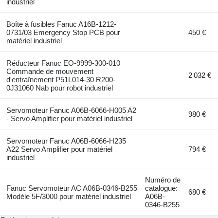
industriel
Boîte à fusibles Fanuc A16B-1212-
0731/03 Emergency Stop PCB pour
450 €
matériel industriel
Réducteur Fanuc EO-9999-300-010
Commande de mouvement
2 032 €
d'entraînement P51L014-30 R200-
0J31060 Nab pour robot industriel
Servomoteur Fanuc A06B-6066-H005 A2
980 €
- Servo Amplifier pour matériel industriel
Servomoteur Fanuc A06B-6066-H235
A22 Servo Amplifier pour matériel
794 €
industriel
Numéro de
Fanuc Servomoteur AC A06B-0346-B255
catalogue:
680 €
Modèle 5F/3000 pour matériel industriel
A06B-
0346-B255