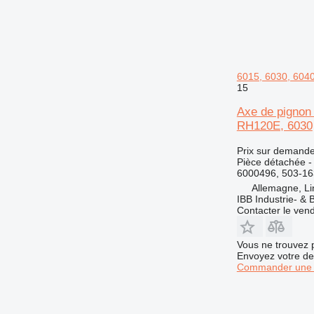
D300
M320
D350
M323
D400
6015, 6030, 6040
15
Axe de pignon
RH120E, 6030
Prix sur demand
Pièce détachée -
6000496, 503-16
Allemagne, Li
IBB Industrie- 
Contacter le ven
Vous ne trouvez 
Envoyez votre de
Commander une 