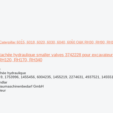
 Caterpillar 6015, 6018, 6020, 6030, 6040, 6060 O&K RH30, RH90, R
tachée hydraulique smaller valves 3742228 pour excavateur
RH120, RH170, RH340
e
chée hydraulique
9, 1753996, 1455456, 6004235, 1455219, 2274631, 4937521, 1455511
ndlar
& Baumaschinenbedarf GmbH
deur