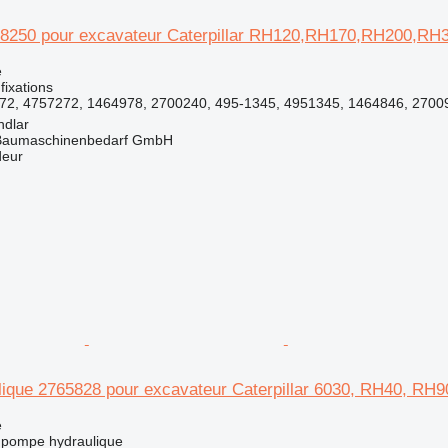
8250 pour excavateur Caterpillar RH120,RH170,RH200,RH
e
fixations
72, 4757272, 1464978, 2700240, 495-1345, 4951345, 1464846, 27009
ndlar
& Baumaschinenbedarf GmbH
deur
ique 2765828 pour excavateur Caterpillar 6030, RH40, RH
e
 pompe hydraulique