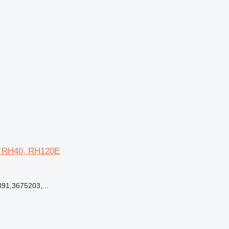
&K RH40, RH120E
91,3675203,...