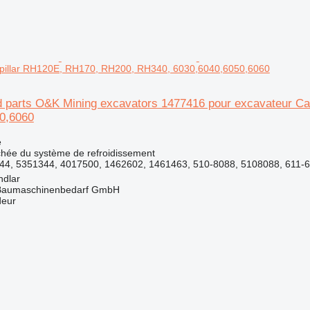
rpillar RH120E, RH170, RH200, RH340, 6030,6040,6050,6060
 parts O&K Mining excavators 1477416 pour excavateur Ca
0,6060
e
chée du système de refroidissement
44, 5351344, 4017500, 1462602, 1461463, 510-8088, 5108088, 611-
ndlar
& Baumaschinenbedarf GmbH
deur