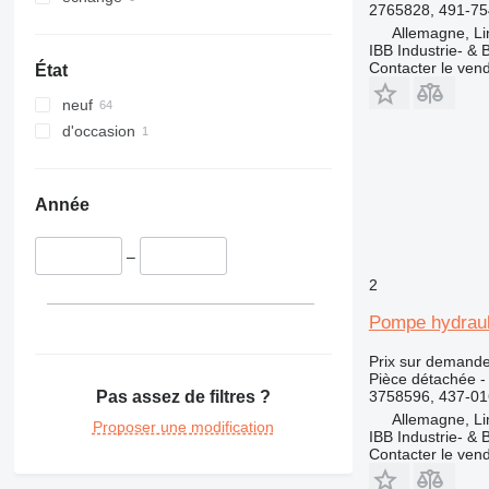
730
390F
2765828, 491-75
740
Allemagne, Li
IBB Industrie- 
769
Contacter le ven
État
771
769C
neuf
772
769D
771D
d'occasion
773
775
777
775D
Année
816
777B
907
777C
–
926
777D
2
928
777E
938
777F
Pompe hydraul
950
777G
938G
Prix sur demand
962
938K
950G
Pièce détachée -
Pas assez de filtres ?
3758596, 437-016
966
938M
950H
962G
Allemagne, Li
972
950K
966D
Proposer une modification
IBB Industrie- 
980
966E
972H
Contacter le ven
982
966F
972M
980C