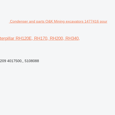
Condenser and parts O&K Mining excavators 1477416 pour
terpillar RH120E, RH170, RH200, RH340,
6209 4017500,, 5108088