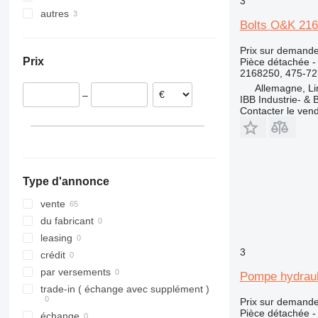
3
autres
Bielefeld
Pologne
Chine
318
PR
SD
315F
Bolts O&K 216
Cologne
Pays-Bas
Turquie
Ukraine
319
R-series
318B
Dresden
Roumanie
Émirats arabes unis
320
318C
319D
Prix sur demand
Prix
Pièce détachée - 
Limburg
Irlande
321
320B
2168250, 475-72
Dortmund
Croatie
322
320C
320BL
Allemagne, Li
–
Portugal
IBB Industrie- 
323
320D
Contacter le ven
Italie
324
320E
323D
320DL
325
323FL
320EL
323DL
326
325C
323DLN
330
325D
Type d'annonce
336
330C
325DL
340
330F
vente
345
du fabricant
349
345B
leasing
3
350
345C
crédit
365
345D
par versements
Pompe hydraul
374
365B
trade-in ( échange avec supplément )
Prix sur demand
390
Pièce détachée -
échange