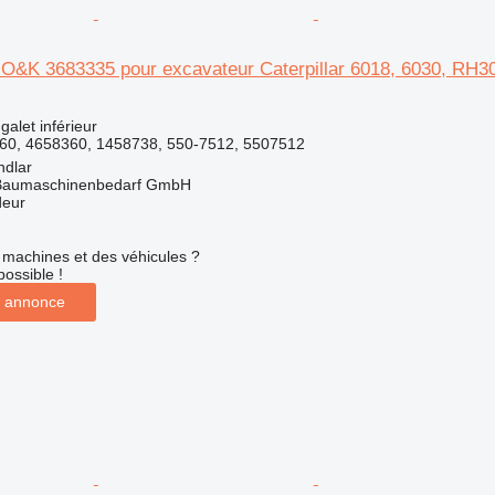
ur O&K 3683335 pour excavateur Caterpillar 6018, 6030, R
galet inférieur
60, 4658360, 1458738, 550-7512, 5507512
ndlar
& Baumaschinenbedarf GmbH
deur
machines et des véhicules ?
possible !
 annonce