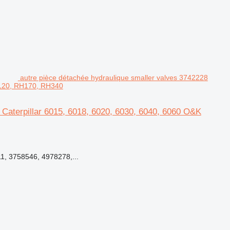
autre pièce détachée hydraulique smaller valves 3742228
H120, RH170, RH340
 Caterpillar 6015, 6018, 6020, 6030, 6040, 6060 O&K
, 3758546, 4978278,...