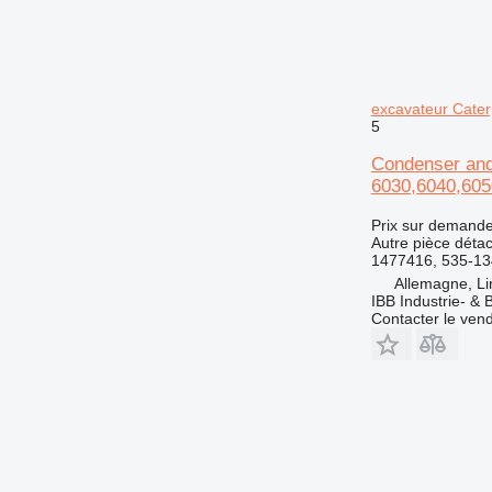
excavateur Cate
5
Condenser and
6030,6040,605
Prix sur demand
Autre pièce déta
1477416, 535-13
Allemagne, Li
IBB Industrie- 
Contacter le ven