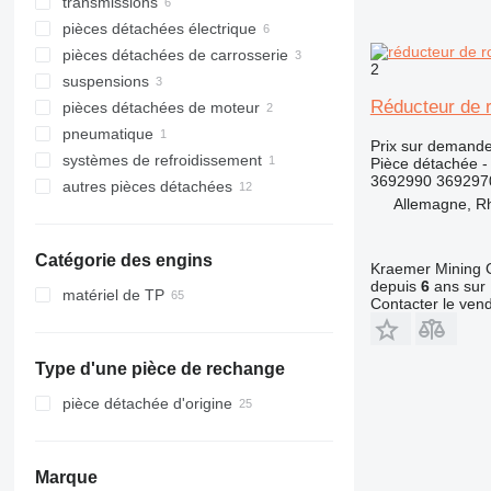
transmissions
pompes hydrauliques
pièces détachées électrique
vérins hydrauliques
boîtes de vitesses
pièces détachées de carrosserie
distributeurs hydrauliques
prises de force
moniteurs
2
suspensions
moteurs hydraulique
embrayages
unité de commande
couronnes d'orientation
Réducteur de 
pièces détachées de moteur
pompes à pistons axiaux
axes de pignon
capteurs
réducteurs de rotation
galets inférieurs
pneumatique
manettes de commande
pignons de boîte de vitesses
tableaux de bord
autres pièces détachées de
moteurs de translation
chemises de cylindre
Prix sur demand
carrosserie
systèmes de refroidissement
autres pièces détachées
autres pièces détachées de
autres pièces détachées électrique
soupapes pneumatiques
Pièce détachée - 
hydraulique
transmission
3692990 3692970
autres pièces détachées
autres pièces détachées du
système de refroidissement
Allemagne, R
kits de réparation
pièces détachées
Catégorie des engins
fixations
Kraemer Mining
depuis
6
ans sur 
matériel de TP
Contacter le ven
excavateurs
engins de terrassement
Type d'une pièce de rechange
chargeuses construction
niveleuses
chargeuses sur pneus
pièce détachée d'origine
Marque