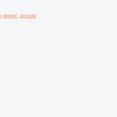
H30, RH90C, RH120E