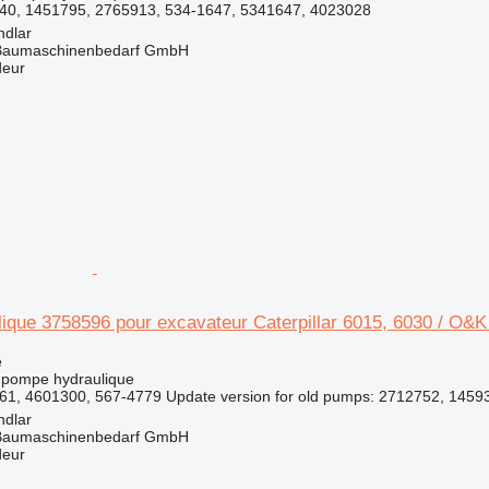
40, 1451795, 2765913, 534-1647, 5341647, 4023028
ndlar
& Baumaschinenbedarf GmbH
deur
ique 3758596 pour excavateur Caterpillar 6015, 6030 / O
e
 pompe hydraulique
1, 4601300, 567-4779 Update version for old pumps: 2712752, 14593
ndlar
& Baumaschinenbedarf GmbH
deur