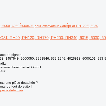
, 6050, 6060 6000496 pour excavateur Caterpillar RH120E, 6030
 O&K RH40, RH120, RH170, RH200, RH340, 6015, 6030, 6040
e
 axe de pignon
39, 1457549, 6000050, 5351546, 535-1546, 4026919, 6000101, 533-8
ndlar
& Baumaschinenbedarf GmbH
deur
pas une pièce détachée ?
mande tout de suite !
pièce détachée