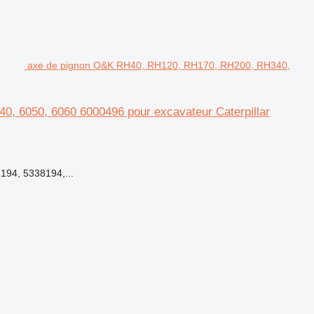
axe de pignon O&K RH40, RH120, RH170, RH200, RH340,
, 6050, 6060 6000496 pour excavateur Caterpillar
194, 5338194,...