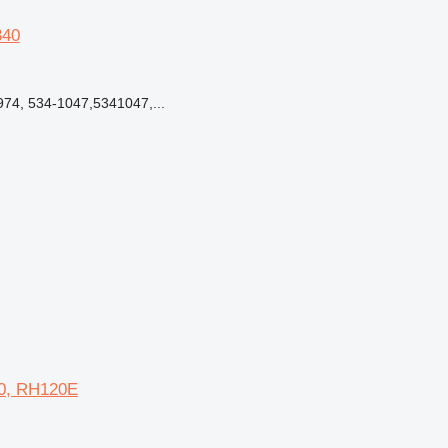
340
74, 534-1047,5341047,...
90, RH120E