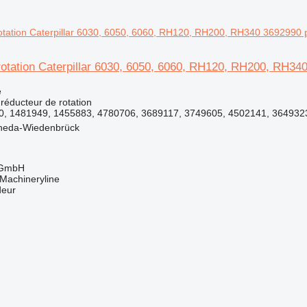
rotation Caterpillar 6030, 6050, 6060, RH120, RH200, RH34
e
réducteur de rotation
, 1481949, 1455883, 4780706, 3689117, 3749605, 4502141, 364932
heda-Wiedenbrück
 GmbH
Machineryline
deur