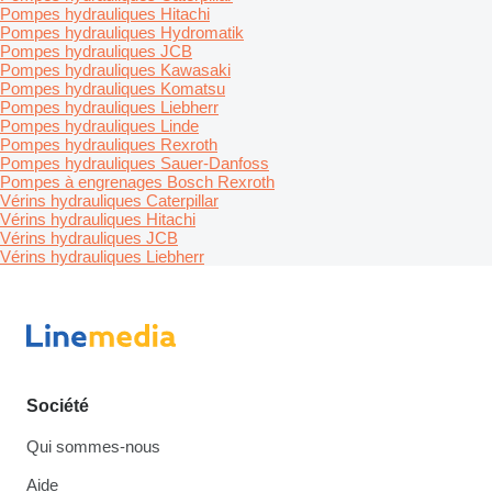
Pompes hydrauliques Hitachi
Pompes hydrauliques Hydromatik
Pompes hydrauliques JCB
Pompes hydrauliques Kawasaki
Pompes hydrauliques Komatsu
Pompes hydrauliques Liebherr
Pompes hydrauliques Linde
Pompes hydrauliques Rexroth
Pompes hydrauliques Sauer-Danfoss
Pompes à engrenages Bosch Rexroth
Vérins hydrauliques Caterpillar
Vérins hydrauliques Hitachi
Vérins hydrauliques JCB
Vérins hydrauliques Liebherr
Société
Qui sommes-nous
Aide