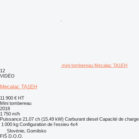
mini tombereau Mecalac TA1EH
12
VIDÉO
Mecalac TA1EH
11 900 €
HT
Mini tombereau
2018
1 750 m/h
Puissance
21.07 ch (15.49 kW)
Carburant
diesel
Capacité de charge
1 000 kg
Configuration de l'essieu
4x4
Slovénie, Gomilsko
FIŠ D.O.O.