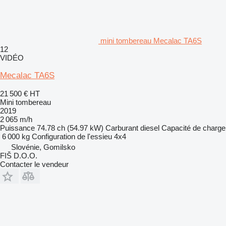
mini tombereau Mecalac TA6S
12
VIDÉO
Mecalac TA6S
21 500 €
HT
Mini tombereau
2019
2 065 m/h
Puissance
74.78 ch (54.97 kW)
Carburant
diesel
Capacité de charge
6 000 kg
Configuration de l'essieu
4x4
Slovénie, Gomilsko
FIŠ D.O.O.
Contacter le vendeur