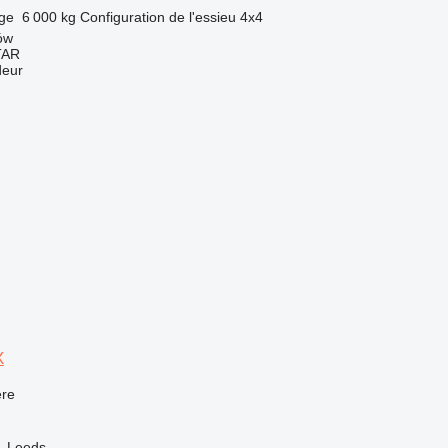
rge
6 000 kg
Configuration de l'essieu
4x4
ów
TAR
deur
X
re
, Leeds