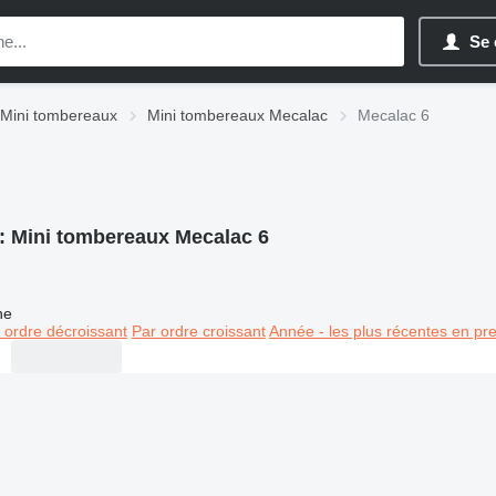
Se 
Mini tombereaux
Mini tombereaux Mecalac
Mecalac 6
:
Mini tombereaux Mecalac 6
ne
 ordre décroissant
Par ordre croissant
Année - les plus récentes en pr