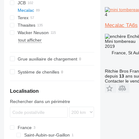
JCB
150 DH
SX
9 Ton
C-series
S100
W-series
D-series
HS
912
Mecalac
D-series
PS
3T-1
XUV
KC-series
4
Terex
M-series
PT
3TST
6
Unimog
TC
SW6
50
AKR
BA
SL
Mecalac TA6s
Thwaites
Terex
6T-2
TA
1001
D-series
TA
6MDX
Wacker Neuson
HTD
1501
1 tonne
TA3S
Enchè
tout afficher
2001
3 tonne
1001
DT
B-series
TA6
Mini tombereau
2019
3001
6 tonne
1501
DW
C-series
TA9
TA6S
France, St Au
4001
3001
Grue auxiliaire de chargement
6001
5001
9001
DT
Ritchie Bros Fra
Système de chenilles
depuis
13
ans sur
DV
Contacter le ven
DW
Localisation
Rechercher dans un périmètre
France
Saint-Aubin-sur-Gaillon