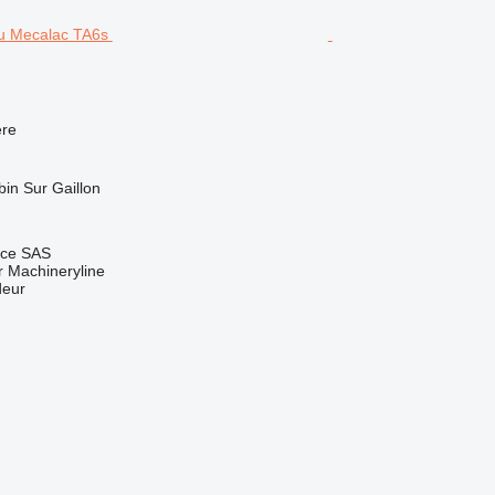
re
bin Sur Gaillon
nce SAS
 Machineryline
deur