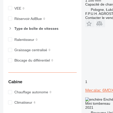
1 100 m/h
Capacité de cha
VEE
Pologne, Łuk
F.P.U.H. AGROS
Contacter le ven
Réservoir AdBlue
Type de boîte de vitesses
Ralentisseur
Graissage centralisé
Blocage du différentiel
Cabine
1
Mecalac 6MD
Chauffage autonome
Enchè
Climatiseur
Mini tombereau
2021
Royaume-Uni