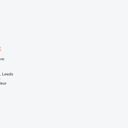
X
re
, Leeds
B
deur