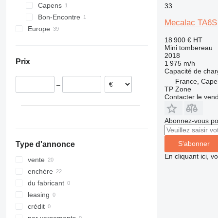
Capens
33
Bon-Encontre
Mecalac TA6S
Europe
18 900 €
HT
Royaume-Uni
Mini tombereau
Pologne
2018
Prix
1 975 m/h
Slovénie
Capacité de cha
Autriche
France, Cape
–
Roumanie
TP Zone
Contacter le ven
Lituanie
Abonnez-vous pou
S'abonner
Type d'annonce
En cliquant ici, 
vente
enchère
du fabricant
leasing
crédit
par versements