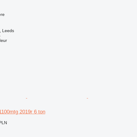
re
, Leeds
B
deur
1100mtg 2019r 6 ton
 PLN