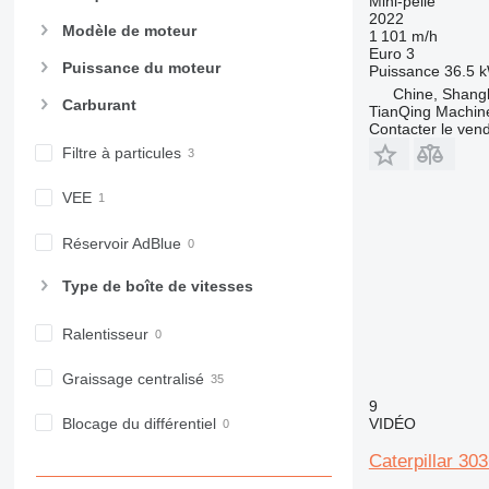
Mini-pelle
2022
Modèle de moteur
1 101 m/h
Euro 3
Puissance du moteur
Puissance
36.5 k
Chine, Shang
Carburant
TianQing Machine
Contacter le ven
Filtre à particules
VEE
Réservoir AdBlue
Type de boîte de vitesses
Ralentisseur
Graissage centralisé
9
VIDÉO
Blocage du différentiel
Caterpillar 30