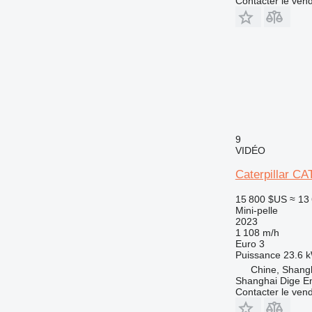
Contacter le ven
9
VIDÉO
Caterpillar C
15 800 $US
≈ 13
Mini-pelle
2023
1 108 m/h
Euro 3
Puissance
23.6 k
Chine, Shang
Shanghai Dige En
Contacter le ven