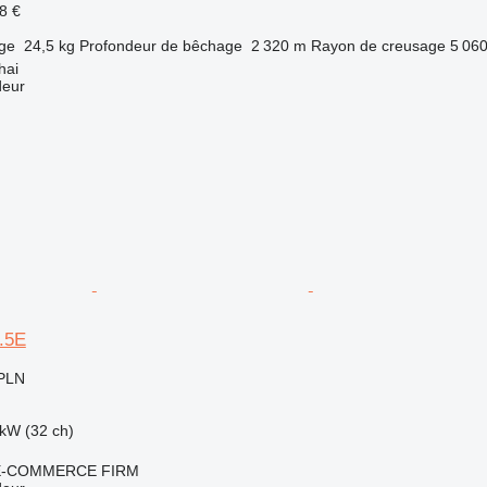
8 €
rge
24,5 kg
Profondeur de bêchage
2 320 m
Rayon de creusage
5 06
hai
deur
3.5E
 PLN
kW (32 ch)
E-COMMERCE FIRM