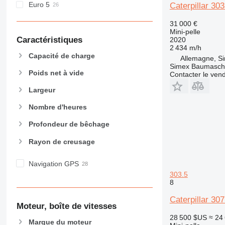
Euro 5
Caterpillar 303
31 000 €
Mini-pelle
Caractéristiques
2020
2 434 m/h
Capacité de charge
Allemagne, Si
Simex Baumasch
Poids net à vide
Contacter le ven
Largeur
Nombre d'heures
Profondeur de bêchage
Rayon de creusage
Navigation GPS
303.5
8
Caterpillar 3
Moteur, boîte de vitesses
28 500 $US
≈ 24
Marque du moteur