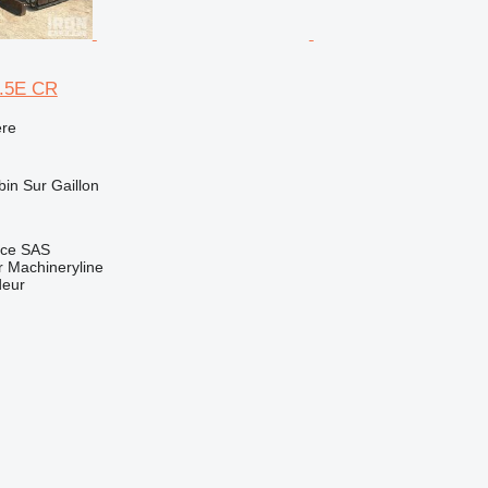
3.5E CR
re
bin Sur Gaillon
nce SAS
 Machineryline
deur