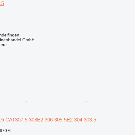
.5
ndelfingen
inenhandel GmbH
deur
07.5 CAT307.5 308E2 306 305.5E2 304 303.5
 670 €