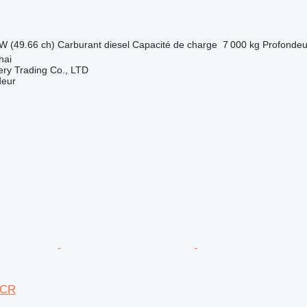
W (49.66 ch)
Carburant
diesel
Capacité de charge
7 000 kg
Profondeu
hai
ry Trading Co., LTD
deur
3CR