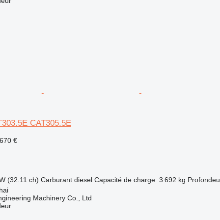
deur
AT303.5E CAT305.5E
 670 €
W (32.11 ch)
Carburant
diesel
Capacité de charge
3 692 kg
Profondeu
hai
gineering Machinery Co., Ltd
deur