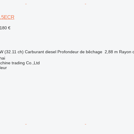
03.5ECR
 180 €
W (32.11 ch)
Carburant
diesel
Profondeur de bêchage
2,88 m
Rayon 
hai
chine trading Co.,Ltd
deur