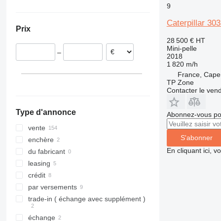
9
République tchèque
Ukraine
8035
Allemagne
8045
Caterpillar 3
Prix
Belgique
8050
28 500 €
HT
Roumanie
8052
Mini-pelle
–
Pologne
8055
2018
1 820 m/h
Italie
8056
France, Cape
Lituanie
8060
TP Zone
Contacter le ven
tout afficher
8065
8080
Type d'annonce
Abonnez-vous pou
8085
JS
vente
S'abonner
JZ
enchère
En cliquant ici, 
du fabricant
leasing
crédit
par versements
trade-in ( échange avec supplément )
échange