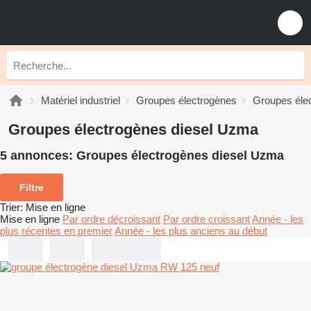
Matériel industriel
Groupes électrogènes
Groupes élec
Groupes électrogènes diesel Uzma
5 annonces:
Groupes électrogènes diesel Uzma
Filtre
Trier
:
Mise en ligne
Mise en ligne
Par ordre décroissant
Par ordre croissant
Année - les
plus récentes en premier
Année - les plus anciens au début