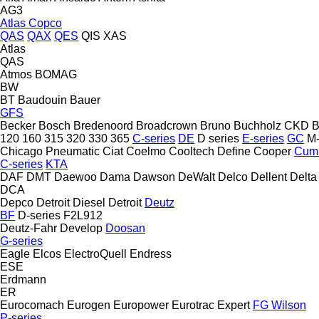
AG3
Atlas Copco
QAS
QAX
QES
QIS
XAS
Atlas
QAS
Atmos
BOMAG
BW
BT
Baudouin
Bauer
GFS
Becker
Bosch
Bredenoord
Broadcrown
Bruno
Buchholz
CKD B
120
160
315
320
330
365
C-series
DE
D series
E-series
GC
M-
Chicago Pneumatic
Ciat
Coelmo
Cooltech Define
Cooper
Cum
C-series
KTA
DAF
DMT
Daewoo
Dama
Dawson
DeWalt
Delco
Dellent
Delta
DCA
Depco
Detroit Diesel
Detroit
Deutz
BF
D-series
F2L912
Deutz-Fahr
Develop
Doosan
G-series
Eagle
Elcos
ElectroQuell
Endress
ESE
Erdmann
ER
Eurocomach
Eurogen
Europower
Eurotrac
Expert
FG Wilson
P-series