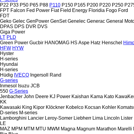
P22
P33
P50
P65
P88
P110
P150
P165
P200
P220
P250
P27
FPT
Falcon
Fed Power
Fiat
Field Energy
Floridia
Fogo
Ford
FDT
Geko
Gelec
GenPower
GenSet
Genelec
Generac
General Mot
DPAS
DPS
DVR
DVS
Giga Power
LT
PLD
Green Power
Gucbir
HANOMAG
HS Aspe
Hatz
Henschel
Himo
HFW
HYW
Hyster
H-series
Hyundai
H-series
Hüdig
IVECO
Ingersoll Rand
G-series
Inmesol
Isuzu
JCB
550
G-Series
Jenbacher
John Deere
KJ Power
Kaishan
Kama
Kato
KawaKe
KK
Kawasaki
King
Kipor
Klöckner
Kobelco
Kocsan
Kohler
Komats
D-series
M-series
Lamborghini
Lancier
Leroy-Somer
Liebherr
Lima
Lincoln
Lister
LE
MAZ
MPM
MTM
MTU
MWM
Magna
Magnum
Marathon
Marelli 