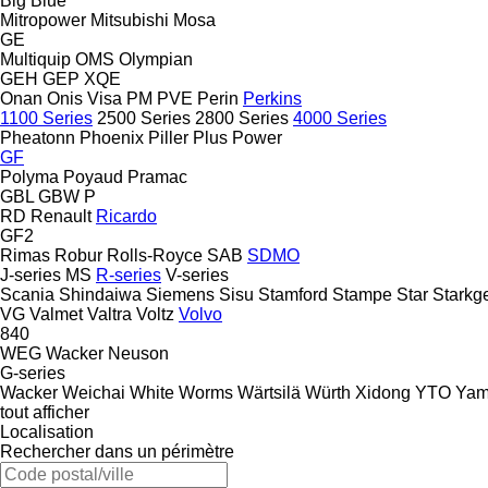
Big Blue
Mitropower
Mitsubishi
Mosa
GE
Multiquip
OMS
Olympian
GEH
GEP
XQE
Onan
Onis Visa
PM
PVE
Perin
Perkins
1100 Series
2500 Series
2800 Series
4000 Series
Pheatonn
Phoenix
Piller
Plus Power
GF
Polyma
Poyaud
Pramac
GBL
GBW
P
RD
Renault
Ricardo
GF2
Rimas
Robur
Rolls-Royce
SAB
SDMO
J-series
MS
R-series
V-series
Scania
Shindaiwa
Siemens
Sisu
Stamford
Stampe
Star
Starkg
VG
Valmet
Valtra
Voltz
Volvo
840
WEG
Wacker Neuson
G-series
Wacker
Weichai
White
Worms
Wärtsilä
Würth
Xidong
YTO
Yam
tout afficher
Localisation
Rechercher dans un périmètre