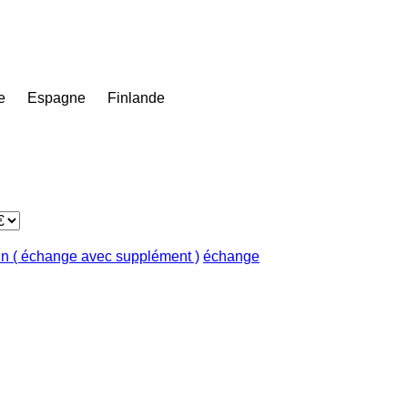
e
Espagne
Finlande
in ( échange avec supplément )
échange