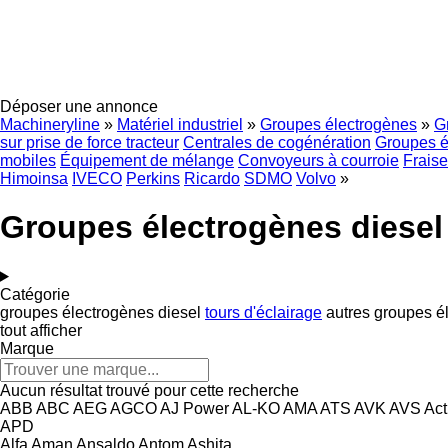
Déposer une annonce
Machineryline
»
Matériel industriel
»
Groupes électrogènes
»
G
sur prise de force tracteur
Centrales de cogénération
Groupes é
mobiles
Équipement de mélange
Convoyeurs à courroie
Frais
Himoinsa
IVECO
Perkins
Ricardo
SDMO
Volvo
»
Groupes électrogènes diesel
Catégorie
groupes électrogènes diesel
tours d'éclairage
autres groupes é
tout afficher
Marque
Aucun résultat trouvé pour cette recherche
ABB
ABC
AEG
AGCO
AJ Power
AL-KO
AMA
ATS
AVK
AVS
Act
APD
Alfa
Aman
Ansaldo
Antom
Ashita