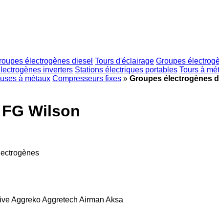
roupes électrogènes diesel
Tours d'éclairage
Groupes électrog
lectrogènes inverters
Stations électriques portables
Tours à mé
euses à métaux
Compresseurs fixes
»
Groupes électrogènes d
 FG Wilson
lectrogènes
ive
Aggreko
Aggretech
Airman
Aksa