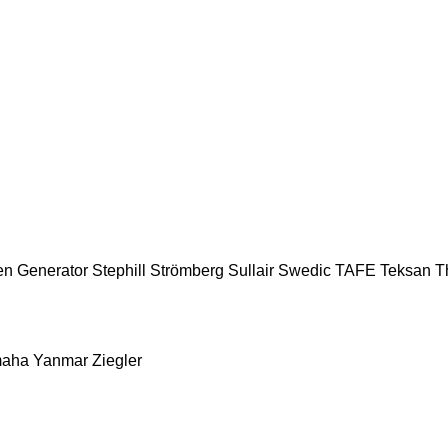
en Generator
Stephill
Strömberg
Sullair
Swedic
TAFE
Teksan
T
aha
Yanmar
Ziegler