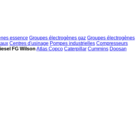
ènes essence
Groupes électrogènes gaz
Groupes électrogènes
taux
Centres d'usinage
Pompes industrielles
Compresseurs
iesel FG Wilson
Atlas Copco
Caterpillar
Cummins
Doosan