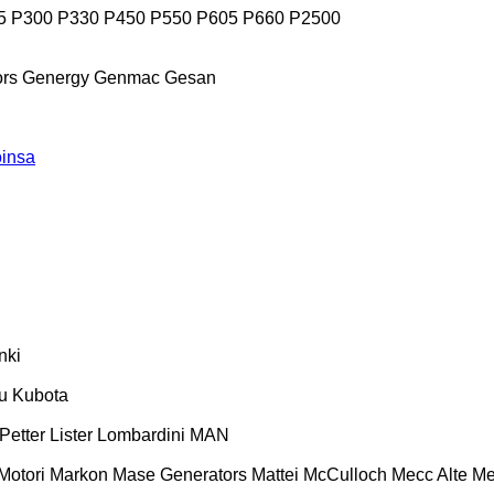
5
P300
P330
P450
P550
P605
P660
P2500
ors
Genergy
Genmac
Gesan
insa
nki
u
Kubota
 Petter
Lister
Lombardini
MAN
Motori
Markon
Mase Generators
Mattei
McCulloch
Mecc Alte
Me