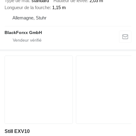
Type de mât
standard
Hauteur de levée
2,03 m
Longueur de la fourche
1,15 m
Allemagne, Stuhr
BlackForxx GmbH
Still EXV10