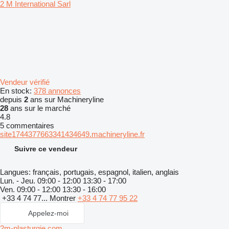
2 M International Sarl
Vendeur vérifié
En stock:
378 annonces
depuis
2
ans sur Machineryline
28
ans sur le marché
4.8
5 commentaires
site1744377663341434649.machineryline.fr
Suivre ce vendeur
Langues:
français, portugais, espagnol, italien, anglais
Lun. - Jeu.
09:00 - 12:00 13:30 - 17:00
Ven.
09:00 - 12:00 13:30 - 16:00
+33 4 74 77...
Montrer
+33 4 74 77 95 22
Appelez-moi
2m-plasturgie.com