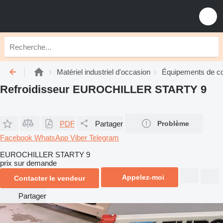
Matériel industriel d'occasion
Équipements de con
Refroidisseur EUROCHILLER STARTY 9
PDF
Partager
Problème
Facebook
WhatsApp
Viber
Telegram
EUROCHILLER STARTY 9
prix sur demande
Appelez-moi
Contacter le vendeur
Partager