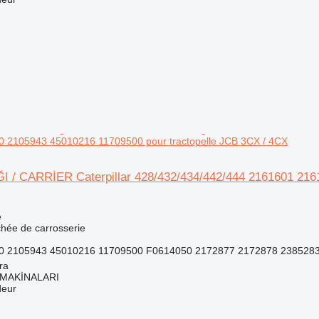
 2105943 45010216 11709500 pour tractopelle JCB 3CX / 4CX
/ CARRİER Caterpillar 428/432/434/442/444 2161601 2161
e
chée de carrosserie
0 2105943 45010216 11709500 F0614050 2172877 2172878 2385283
ra
MAKİNALARI
deur