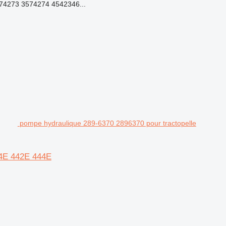
4273 3574274 4542346...
pompe hydraulique 289-6370 2896370 pour tractopelle
34E 442E 444E