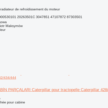
 radiateur de refroidissement du moteur
00530101 20263501C 3047851 47107872 87303501
gowa
iotr Maksymów
deur
432/434/444
İN PARÇALARI Caterpillar pour tractopelle Caterpillar 428
e
chée pour cabine