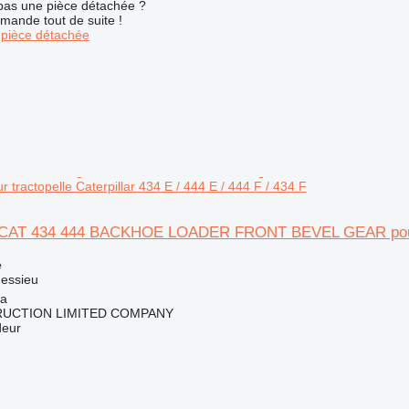
pas une pièce détachée ?
mande tout de suite !
pièce détachée
ractopelle Caterpillar 434 E / 444 E / 444 F / 434 F
AT 434 444 BACKHOE LOADER FRONT BEVEL GEAR pour tract
e
 essieu
na
RUCTION LIMITED COMPANY
deur