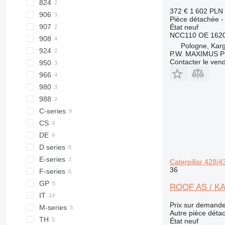
824
777G
372 €
1 602 PLN
906
824C
Pièce détachée -
907
906H
État
neuf
NCC110 OE 1620
908
906M
Pologne, Kar
924
908H
P.W. MAXIMUS P
Contacter le ven
950
908M
924G
966
924H
950F
980
950H
966F
988
980B
C-series
980H
988B
CS
DE
CS533
D series
CS563
E-series
CS583
D4
Caterpillar 428/
36
F-series
D5
E200B
GP
D6
ROOF AS / KAB
IT
D7
Prix sur demand
M-series
D8
IT28G
Autre pièce déta
TH
D9
M313
État
neuf