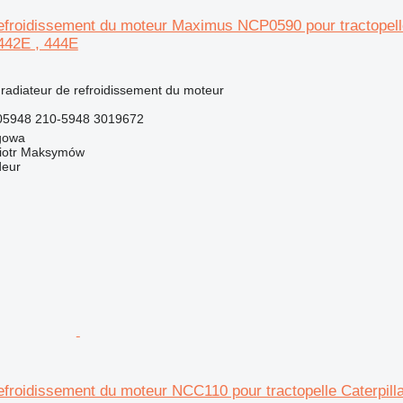
efroidissement du moteur Maximus NCP0590 pour tractopelle 
 442E , 444E
 radiateur de refroidissement du moteur
5948 210-5948 3019672
gowa
iotr Maksymów
deur
efroidissement du moteur NCC110 pour tractopelle Caterpill