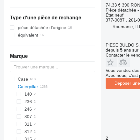
chargeuses sur pneus
74,33 €
390 RO
Pièce détachée -
État
neuf
Type d'une pièce de rechange
377-9087 , 261-
Roumanie, I
pièce détachée d'origine
équivalent
PIESE BULDO S.
depuis
5
ans sur 
Contacter le ven
Marque
Vous vendez des 
Avec nous, c'est 
Case
430
Déposer une
Caterpillar
B series
420
E series
570
140
S series
580
236
T series
590
246
695
307
770
311
821
312
2
851
315
312B