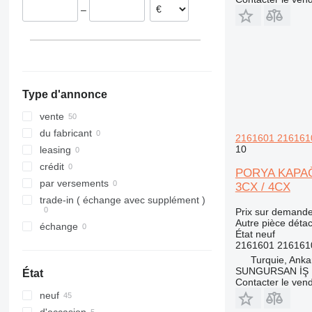
–
Type d'annonce
vente
du fabricant
2161601 2161610
10
leasing
crédit
PORYA KAPAĞI 
par versements
3CX / 4CX
trade-in ( échange avec supplément )
Prix sur demand
Autre pièce déta
échange
État
neuf
2161601 216161
Turquie, Anka
SUNGURSAN İŞ 
État
Contacter le ven
neuf