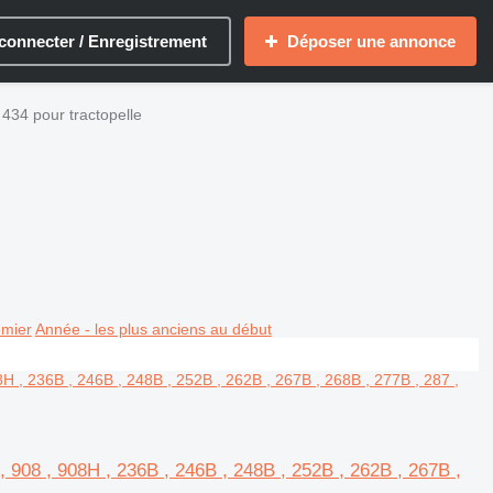
connecter / Enregistrement
Déposer une annonce
 434 pour tractopelle
emier
Année - les plus anciens au début
, 908 , 908H , 236B , 246B , 248B , 252B , 262B , 267B ,