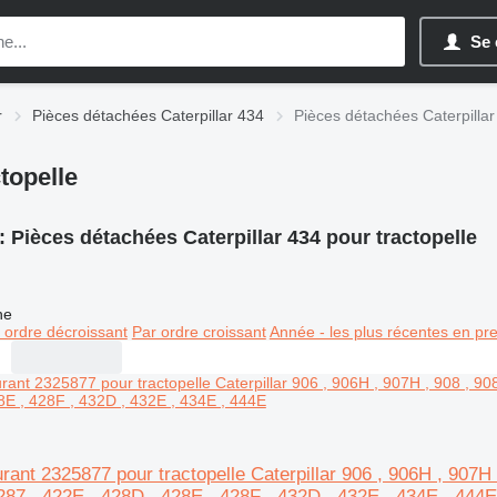
Se 
r
Pièces détachées Caterpillar 434
Pièces détachées Caterpillar
topelle
:
Pièces détachées Caterpillar 434 pour tractopelle
ne
 ordre décroissant
Par ordre croissant
Année - les plus récentes en pr
ant 2325877 pour tractopelle Caterpillar 906 , 906H , 907H 
287 , 422E , 428D , 428E , 428F , 432D , 432E , 434E , 444E