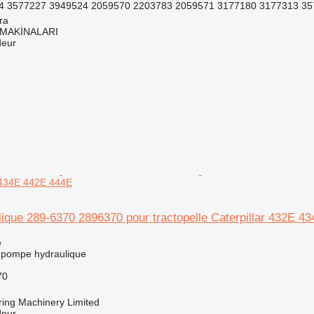
4 3577227 3949524 2059570 2203783 2059571 3177180 3177313 357
ra
MAKİNALARI
deur
 434E 442E 444E
ique 289-6370 2896370 pour tractopelle Caterpillar 432E 4
e
 pompe hydraulique
70
ring Machinery Limited
deur