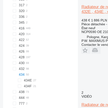
921
317
Radiateur de r
1088
320
432E , 434E ,
SR
336
438 €
1 886 PLN
TR
345
336D
Pièce détachée -
État
neuf
416
NCP0590 OE 210
420
416C
Pologne, Kar
422
416D
P.W. MAXIMUS P
Contacter le ven
424
416E
426
428
426B
430
426C
428B
432
428C
430F
434
428D
432D
428E
432E
434E
428F
432F
434F
438
2
VIDÉO
444
438B
777
438C
444F
Radiateur de r