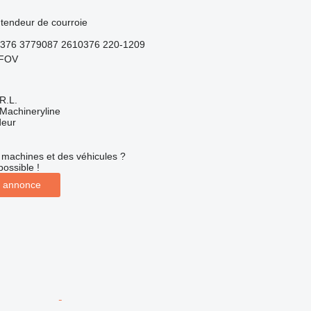
N
 tendeur de courroie
0376 3779087 2610376 220-1209
LFOV
R.L.
Machineryline
deur
machines et des véhicules ?
possible !
 annonce