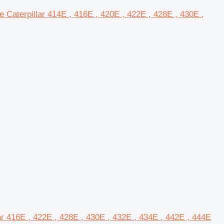
Caterpillar 414E , 416E , 420E , 422E , 428E , 430E ,
ar 416E , 422E , 428E , 430E , 432E , 434E , 442E , 444E