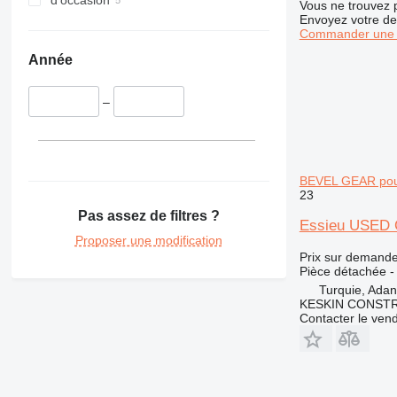
d'occasion
Vous ne trouvez 
Envoyez votre de
Commander une 
Année
–
BEVEL GEAR pour t
23
Pas assez de filtres ?
Essieu USED C
Proposer une modification
Prix sur demand
Pièce détachée -
Turquie, Ada
KESKIN CONST
Contacter le ven