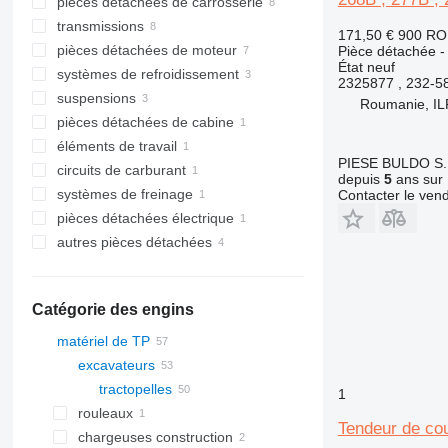
pièces détachées de carrosserie
vérins hydrauliques
transmissions
pompes hydrauliques
attaches rapides
171,50 €
900 R
pièces détachées de moteur
distributeurs hydrauliques
autres pièces détachées de
arbres de transmission
Pièce détachée -
carrosserie
État
neuf
systèmes de refroidissement
boîtes de vitesses
refroidisseurs d'huile
2325877 , 232-
suspensions
jeux de pignons coniques
câbles d'accélérateur
radiateurs de refroidissement du
Roumanie, I
moteur
pièces détachées de cabine
pignons de boîte de vitesses
moteurs
fusées d'essieu
éléments de travail
pompes à huile
essieux
autres pièces détachées pour
cabine
PIESE BULDO S.
circuits de carburant
filtres à huile
patins de stabilisation
autres éléments fonctionnels
depuis
5
ans sur 
systèmes de freinage
pompes à carburant
Contacter le ven
pièces détachées électrique
maîtres-cylindres de frein
autres pièces détachées
tendeurs de courroie
pièces détachées
fixations
Catégorie des engins
matériel de TP
excavateurs
tractopelles
1
rouleaux
Tendeur de cou
chargeuses construction