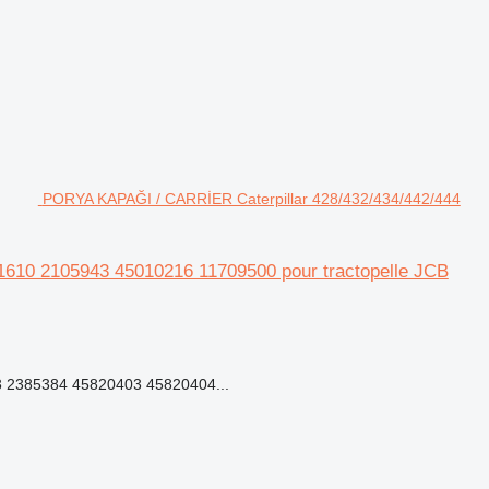
PORYA KAPAĞI / CARRİER Caterpillar 428/432/434/442/444
610 2105943 45010216 11709500 pour tractopelle JCB
 2385384 45820403 45820404...