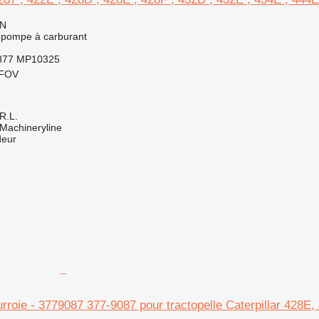
ON
 pompe à carburant
5877 MP10325
LFOV
R.L.
Machineryline
deur
rroie - 3779087 377-9087 pour tractopelle Caterpillar 428E