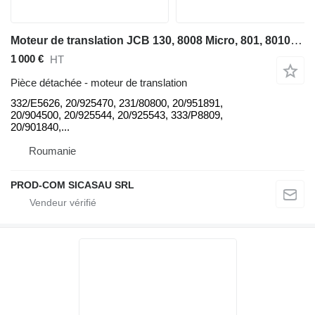
Moteur de translation JCB 130, 8008 Micro, 801, 8010, 8010 Micro, 8014, 801.4, 8015, 801.5 332/E5626 pour mini-pelle JCB 130, 8008 Micro, 801, 8010, 8010 Micro, 8014, 801.4, 8015, 801.5, 8016, 801.6, 8017, 801.7, 8018 CTS, 8018 Super, 801.8, 802, 802.4, 802.7, 8025, 8027, 803 Super, 803 Plus, 803, 8032, 803.2 ZTS, 8030, 8035, 804, 8040, 8045, 8050, 8052, 8055, 8060, 8061, 8065, 8080, 8085, 85Z1, JS115, JS120, JS130, JS145, JS160, JS180, JS190, JS200, JS210, JS220, JS240, JS260, JS30, JS330, JS360LC, JS70, JZ70, JCB Micro
1 000 €
HT
Pièce détachée - moteur de translation
332/E5626, 20/925470, 231/80800, 20/951891,
20/904500, 20/925544, 20/925543, 333/P8809,
20/901840,...
Roumanie
PROD-COM SICASAU SRL