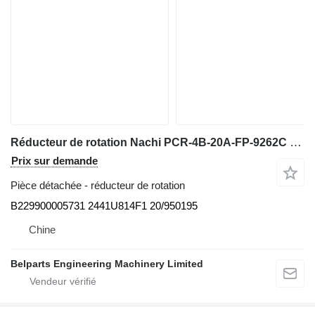
Réducteur de rotation Nachi PCR-4B-20A-FP-9262C B229900005731 pour mini-pelle JCB 8052 8056 8060 Sany SY55 SY55C SY60
Prix sur demande
Pièce détachée - réducteur de rotation
B229900005731 2441U814F1 20/950195
Chine
Belparts Engineering Machinery Limited