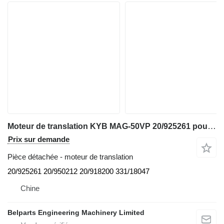
Moteur de translation KYB MAG-50VP 20/925261 pour mini-pelle JCB 8052 8060 VOLVO EC70 Wacker Newson 8003
Prix sur demande
Pièce détachée - moteur de translation
20/925261 20/950212 20/918200 331/18047
Chine
Belparts Engineering Machinery Limited