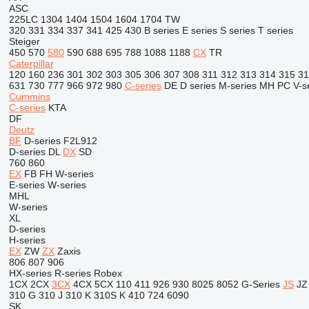
ASC
225LC
1304
1404
1504
1604
1704
TW
320
331
334
337
341
425
430
B series
E series
S series
T series
Steiger
450
570
580
590
688
695
788
1088
1188
CX
TR
Caterpillar
120
160
236
301
302
303
305
306
307
308
311
312
313
314
315
31
631
730
777
966
972
980
C-series
DE
D series
M-series
MH
PC
V-s
Cummins
C-series
KTA
DF
Deutz
BF
D-series
F2L912
D-series
DL
DX
SD
760
860
EX
FB
FH
W-series
E-series
W-series
MHL
W-series
XL
D-series
H-series
EX
ZW
ZX
Zaxis
806
807
906
HX-series
R-series
Robex
1CX
2CX
3CX
4CX
5CX
110
411
926
930
8025
8052
G-Series
JS
JZ
310 G
310 J
310 K
310S K
410
724
6090
SK