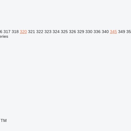
6
317
318
320
321
322
323
324
325
326
329
330
336
340
345
349
35
eries
TM