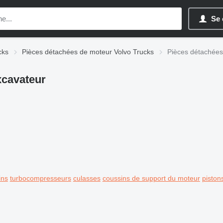
Se 
cks
Pièces détachées de moteur Volvo Trucks
Pièces détachées
xcavateur
ins
turbocompresseurs
culasses
coussins de support du moteur
piston