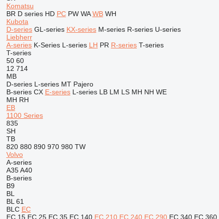
Komatsu
BR
D series
HD
PC
PW
WA
WB
WH
Kubota
D-series
GL-series
KX-series
M-series
R-series
U-series
Liebherr
A-series
K-Series
L-series
LH
PR
R-series
T-series
T-series
50
60
12
714
MB
D-series
L-series
MT
Pajero
B-series
CX
E-series
L-series
LB
LM
LS
MH
NH
WE
MH
RH
EB
1100 Series
835
SH
TB
820
880
890
970
980
TW
Volvo
A-series
A35
A40
B-series
B9
BL
BL 61
BLC
EC
EC 15
EC 25
EC 35
EC 140
EC 210
EC 240
EC 290
EC 340
EC 360