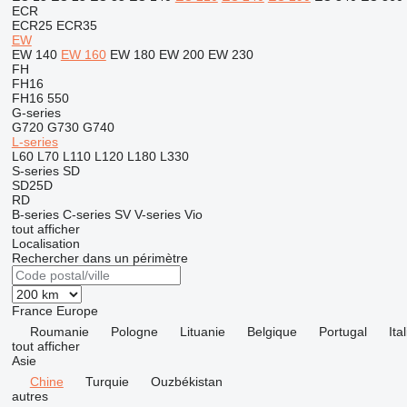
ECR
ECR25
ECR35
EW
EW 140
EW 160
EW 180
EW 200
EW 230
FH
FH16
FH16 550
G-series
G720
G730
G740
L-series
L60
L70
L110
L120
L180
L330
S-series
SD
SD25D
RD
B-series
C-series
SV
V-series
Vio
tout afficher
Localisation
Rechercher dans un périmètre
France
Europe
Roumanie
Pologne
Lituanie
Belgique
Portugal
Ital
tout afficher
Asie
Chine
Turquie
Ouzbékistan
autres