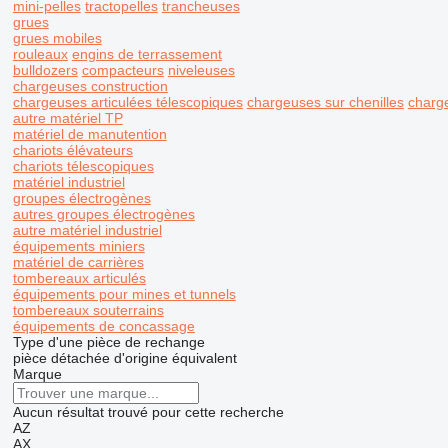
mini-pelles
tractopelles
trancheuses
grues
grues mobiles
rouleaux
engins de terrassement
bulldozers
compacteurs
niveleuses
chargeuses construction
chargeuses articulées télescopiques
chargeuses sur chenilles
charg
autre matériel TP
matériel de manutention
chariots élévateurs
chariots télescopiques
matériel industriel
groupes électrogènes
autres groupes électrogènes
autre matériel industriel
équipements miniers
matériel de carrières
tombereaux articulés
équipements pour mines et tunnels
tombereaux souterrains
équipements de concassage
Type d'une pièce de rechange
pièce détachée d'origine
équivalent
Marque
Aucun résultat trouvé pour cette recherche
AZ
AX