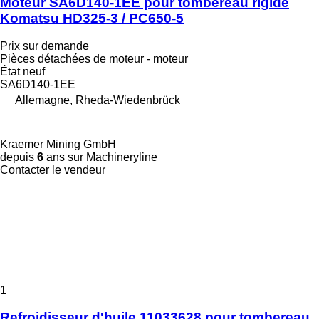
Moteur SA6D140-1EE pour tombereau rigide
Komatsu HD325-3 / PC650-5
Prix sur demande
Pièces détachées de moteur - moteur
État
neuf
SA6D140-1EE
Allemagne, Rheda-Wiedenbrück
Kraemer Mining GmbH
depuis
6
ans sur Machineryline
Contacter le vendeur
1
Refroidisseur d'huile 11033628 pour tombereau