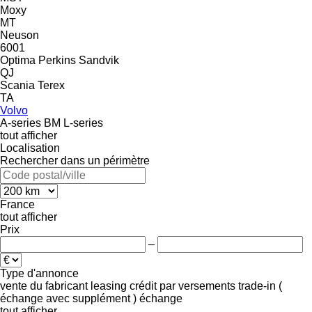
Moxy
MT
Neuson
6001
Optima
Perkins
Sandvik
QJ
Scania
Terex
TA
Volvo
A-series
BM
L-series
tout afficher
Localisation
Rechercher dans un périmètre
France
tout afficher
Prix
–
Type d'annonce
vente
du fabricant
leasing
crédit
par versements
trade-in (
échange avec supplément )
échange
tout afficher