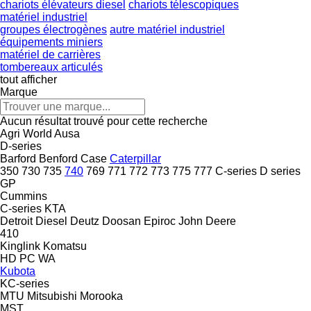
chariots élévateurs diesel
chariots télescopiques
matériel industriel
groupes électrogènes
autre matériel industriel
équipements miniers
matériel de carrières
tombereaux articulés
tout afficher
Marque
Aucun résultat trouvé pour cette recherche
Agri World
Ausa
D-series
Barford
Benford
Case
Caterpillar
350
730
735
740
769
771
772
773
775
777
C-series
D series
GP
Cummins
C-series
KTA
Detroit Diesel
Deutz
Doosan
Epiroc
John Deere
410
Kinglink
Komatsu
HD
PC
WA
Kubota
KC-series
MTU
Mitsubishi
Morooka
MST