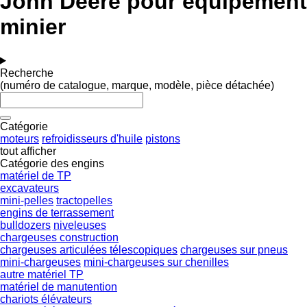
John Deere pour équipement
minier
Recherche
(numéro de catalogue, marque, modèle, pièce détachée)
Catégorie
moteurs
refroidisseurs d'huile
pistons
tout afficher
Catégorie des engins
matériel de TP
excavateurs
mini-pelles
tractopelles
engins de terrassement
bulldozers
niveleuses
chargeuses construction
chargeuses articulées télescopiques
chargeuses sur pneus
mini-chargeuses
mini-chargeuses sur chenilles
autre matériel TP
matériel de manutention
chariots élévateurs