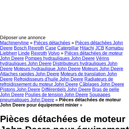
Déposer une annonce
Machineryline
»
Pièces détachées
»
Pièces détachées John
Deere
Bosch Rexroth
Case
Caterpillar
Hitachi
JCB
Komatsu
Liebherr
Linde
Rexroth
Volvo
»
Pièces détachées de moteur
John Deere
Pompes hydrauliques John Deere
Vérins
hydrauliques John Deere
Distributeurs hydrauliques John
Deere
Moteurs hydraulique John Deere
Moteurs John Deere
Attaches rapides John Deere
Moteurs de translation John
Deere
Refroidisseurs d'huile John Deere
Radiateurs de
refroidissement du moteur John Deere
Câblages John Deere
Pistons John Deere
Différentiels John Deere
Bras de pelle
John Deere
Poulies de tension John Deere
Soupapes
pneumatiques John Deere
»
Pièces détachées de moteur
John Deere pour équipement minier
»
Pièces détachées de moteur