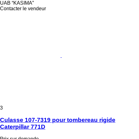
UAB “KASIMA”
Contacter le vendeur
3
Culasse 107-7319 pour tombereau rigide
Caterpillar 771D
Prix sur demande