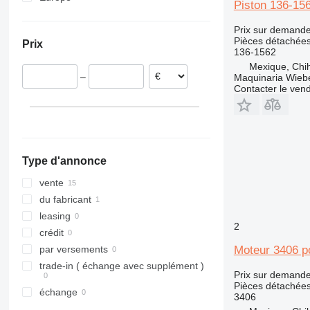
Piston 136-156
Pologne
924
824C
Prix sur demand
Estonie
928
824G
924G
Pièces détachées
Prix
Portugal
930
924H
136-1562
Pays-Bas
936
924K
930G
Mexique, Chi
–
Maquinaria Wieb
Italie
938
930H
936F
Contacter le ven
950
930K
938F
953
930M
938G
950B
955
938H
950F
953C
962
950G
953D
955L
Type d'annonce
963
950H
962G
950GC
966
950K
962H
963B
vente
972
950L
962K
963C
966C
du fabricant
973
962M
963D
966F
972G
leasing
2
980
966G
972H
973C
crédit
988
966H
972K
973D
980B
Moteur 3406 p
par versements
990
966K
980C
988B
trade-in ( échange avec supplément )
Prix sur demand
992
966M
980G
988F
Pièces détachées
échange
3406
C-series
980H
988G
966MXE