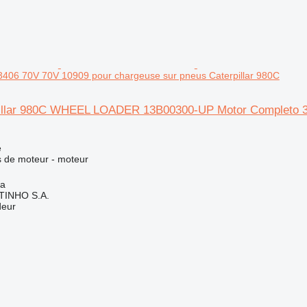
3406 70V 70V 10909 pour chargeuse sur pneus Caterpillar 980C
illar 980C WHEEL LOADER 13B00300-UP Motor Completo 340
e
 de moteur - moteur
ia
TINHO S.A.
deur