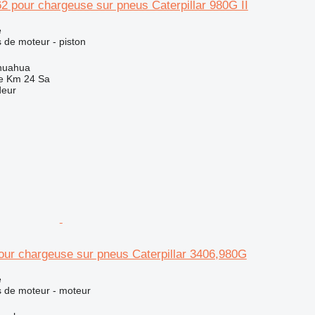
2 pour chargeuse sur pneus Caterpillar 980G II
e
 de moteur - piston
huahua
e Km 24 Sa
deur
our chargeuse sur pneus Caterpillar 3406,980G
e
 de moteur - moteur