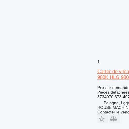
1
Carter de vile
980K HLG 98
Prix sur demand
Pièces détachées 
3734070 373-407
Pologne, Łęg
HOUSE MACHIN
Contacter le ven