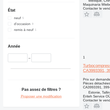
Mexique, Chi
D series
980K
988H
Maquinaria Wieb
IT
980M
D4
Contacter le ven
État
M-series
D5
IT28G
neuf
TH
D6
M315
d'occasion
D7
M316
TH336
remis à neuf
D8
M318
TH407
D9
M322
D10
Année
D400
1
–
Turbocompress
CA3993391, 39
Prix sur demand
Pièces détachée
CA3993391, 399-
Pas assez de filtres ?
Estonie, Talli
Proposer une modification
Eriteh Service O
Contacter le ven