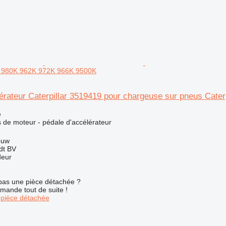
ar 980K 962K 972K 966K 9500K
érateur Caterpillar 3519419 pour chargeuse sur pneus Cate
e
 de moteur - pédale d'accélérateur
ouw
dt BV
deur
pas une pièce détachée ?
mande tout de suite !
pièce détachée