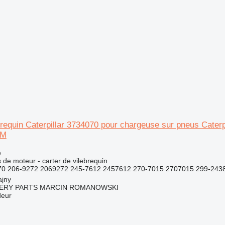
brequin Caterpillar 3734070 pour chargeuse sur pneus Caterp
0M
e
de moteur - carter de vilebrequin
0 206-9272 2069272 245-7612 2457612 270-7015 2707015 299-2438
ajny
ERY PARTS MARCIN ROMANOWSKI
deur