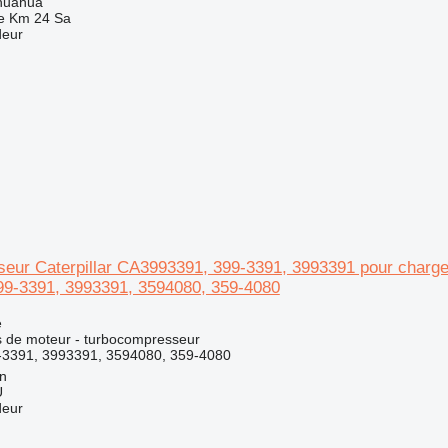
huahua
e Km 24 Sa
deur
eur Caterpillar CA3993391, 399-3391, 3993391 pour chargeu
9-3391, 3993391, 3594080, 359-4080
e
s de moteur - turbocompresseur
3391, 3993391, 3594080, 359-4080
nn
Ü
deur