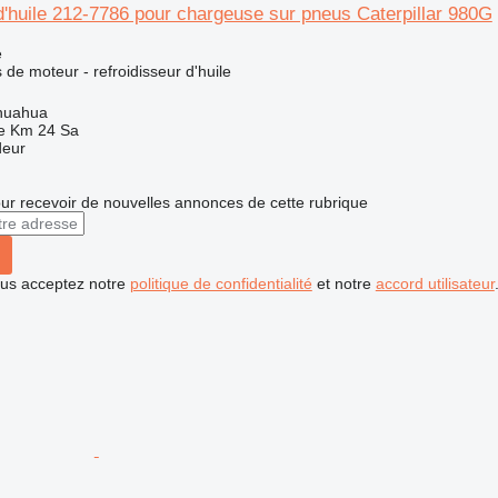
d'huile 212-7786 pour chargeuse sur pneus Caterpillar 980G
e
de moteur - refroidisseur d'huile
huahua
e Km 24 Sa
deur
r recevoir de nouvelles annonces de cette rubrique
vous acceptez notre
politique de confidentialité
et notre
accord utilisateur