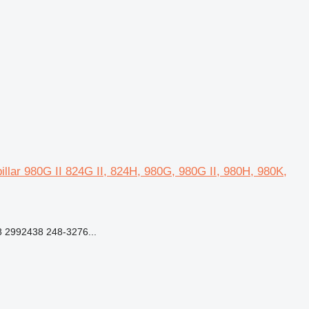
illar 980G II 824G II, 824H, 980G, 980G II, 980H, 980K,
 2992438 248-3276...