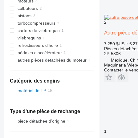
moteurs
culbuteurs
pistons
2
turbocompresseurs
carters de vilebrequin
Autre pièce d
vilebrequins
7 250 $US
≈ 6 27
refroidisseurs d'huile
Pièces détachées
pédales d'accélérateur
2P-5806
Mexique, Chi
autres pièces détachées du moteur
Maquinaria Wieb
Contacter le ven
Catégorie des engins
matériel de TP
excavateurs
chargeuses construction
Type d'une pièce de rechange
chargeuses sur pneus
pièce détachée d'origine
1