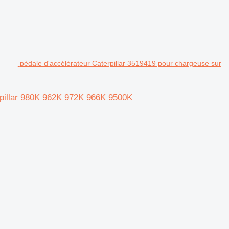
pédale d'accélérateur Caterpillar 3519419 pour chargeuse sur
rpillar 980K 962K 972K 966K 9500K