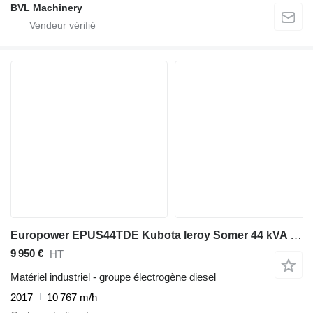
BVL Machinery
Europower EPUS44TDE Kubota leroy Somer 44 kVA Supersilent Rental generator
9 950 €
HT
Matériel industriel - groupe électrogène diesel
2017
10 767 m/h