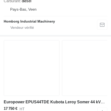
Carburant
diesel
Pays-Bas, Veen
Homborg Industrial Machinery
Europower EPUS44TDE Kubota Leroy Somer 44 kVA Supersilent Rental generator
17 750 €
HT