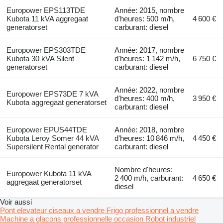
Europower EPS113TDE
Année: 2015, nombre
Kubota 11 kVA aggregaat
d'heures: 500 m/h,
4 600 €
generatorset
carburant: diesel
Europower EPS303TDE
Année: 2017, nombre
Kubota 30 kVA Silent
d'heures: 1 142 m/h,
6 750 €
generatorset
carburant: diesel
Année: 2022, nombre
Europower EPS73DE 7 kVA
d'heures: 400 m/h,
3 950 €
Kubota aggregaat generatorset
carburant: diesel
Europower EPUS44TDE
Année: 2018, nombre
Kubota Leroy Somer 44 kVA
d'heures: 10 846 m/h,
4 450 €
Supersilent Rental generator
carburant: diesel
Nombre d'heures:
Europower Kubota 11 kVA
2 400 m/h, carburant:
4 650 €
aggregaat generatorset
diesel
Voir aussi
Pont elevateur ciseaux a vendre
Frigo professionnel a vendre
Machine a glacons professionnelle occasion
Robot industriel