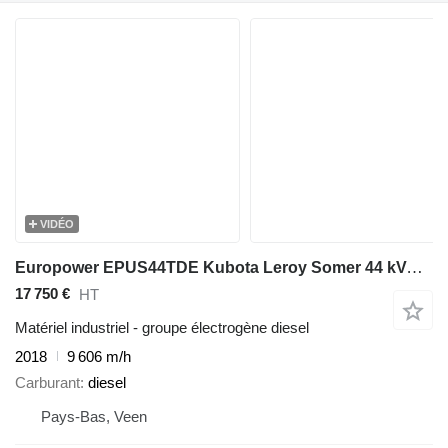
VIDÉO
Europower EPUS44TDE Kubota Leroy Somer 44 kVA Supersilent Rental generator
17 750 €
HT
Matériel industriel - groupe électrogène diesel
2018
9 606 m/h
Carburant
diesel
Pays-Bas, Veen