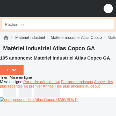
Matériel industriel
Matériel industriel Atlas Copco
Maté
Matériel industriel Atlas Copco GA
105 annonces:
Matériel industriel Atlas Copco GA
Filtre
Trier
:
Mise en ligne
Mise en ligne
Par ordre décroissant
Par ordre croissant
Année - les
plus récentes en premier
Année - les plus anciens au début