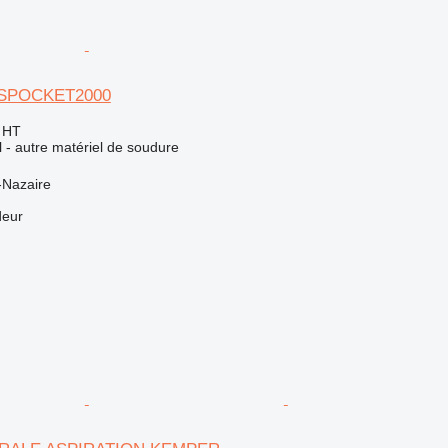
NSPOCKET2000
€
HT
el - autre matériel de soudure
-Nazaire
deur