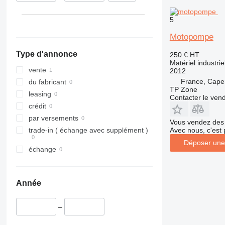
5
Motopompe
Type d'annonce
250 €
HT
Matériel industr
vente
2012
France, Cape
du fabricant
TP Zone
leasing
Contacter le ven
crédit
par versements
Vous vendez des 
Avec nous, c'est 
trade-in ( échange avec supplément )
Déposer une
échange
Année
–