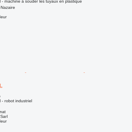
el - machine à souder les tuyaux en plastique
-Nazaire
deur
L
e
 - robot industriel
nat
 Sarl
deur