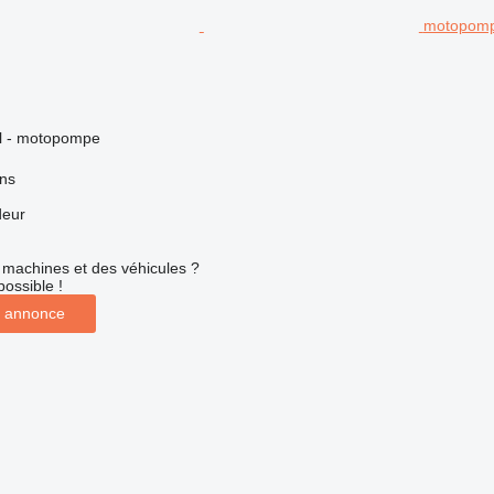
motopom
iel - motopompe
ns
deur
machines et des véhicules ?
possible !
 annonce