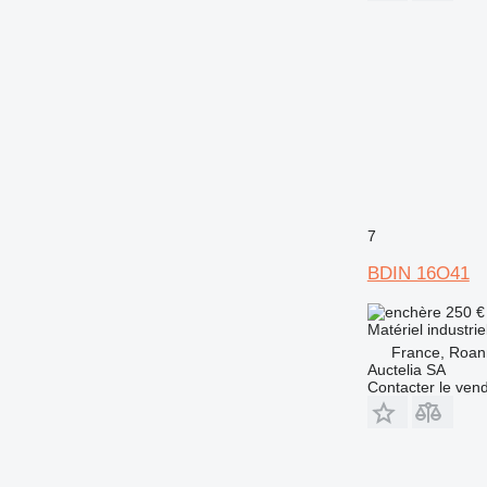
7
BDIN 16O41
250 €
Matériel industrie
France, Roa
Auctelia SA
Contacter le ven