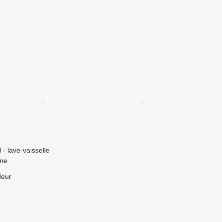
l - lave-vaisselle
nne
deur