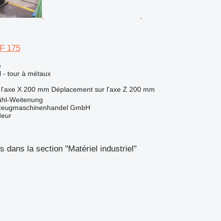
F 175
e
l - tour à métaux
l'axe X
200 mm
Déplacement sur l'axe Z
200 mm
ühl-Weitenung
kzeugmaschinenhandel GmbH
deur
 dans la section "Matériel industriel"