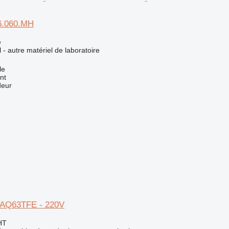
6.060.MH
e
l - autre matériel de laboratoire
le
nt
deur
Q63TFE - 220V
HT