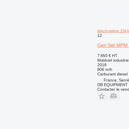
électrogène 15k
12
Gen Set MPM 1
7 850 €
HT
Matériel industri
2018
806 m/h
Carburant
diesel
France, Serr
DB EQUIPMENT
Contacter le ven