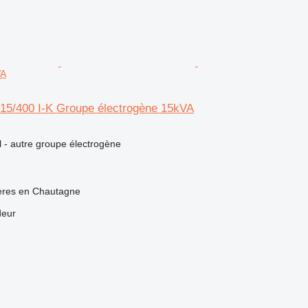
VA
5/400 I-K Groupe électrogène 15kVA
el - autre groupe électrogène
ières en Chautagne
deur