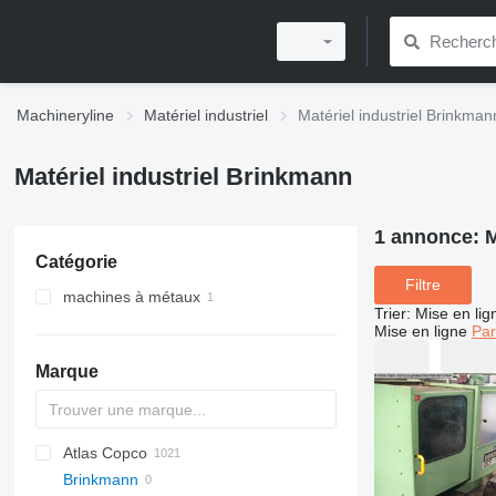
Machineryline
Matériel industriel
Matériel industriel Brinkman
Matériel industriel Brinkmann
1 annonce:
M
Catégorie
Filtre
machines à métaux
Trier
:
Mise en lig
tours à métaux
Mise en ligne
Par
Marque
Atlas Copco
PDS
APD
AB
Ensis
VZ
AG3
Brinkmann
Pega
DrillAir
QAS
PDP
E-series
B-series
BM
GFS
VT
Rover
PA