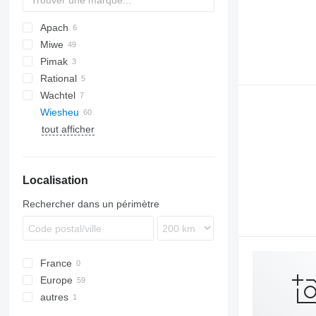
Apach
Miwe
Pimak
Aero
Rational
Condo
Wachtel
Wiesheu
tout afficher
EBO 68
Localisation
Rechercher dans un périmètre
France
Europe
autres
Allemagne
Croatie
Ukraine